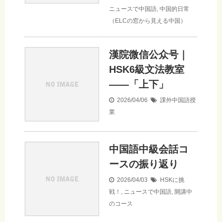
ニュースで中国語
,
中国的日常
（ELCの窓から見える中国）
漢院微信公众号｜
HSK6級文法教室
——「上下」
2026/04/06
課外中国語授
業
中国語中級会話コ
ースの振り返り
2026/04/03
HSKに挑
戦！
,
ニュースで中国語
,
開講中
のコース