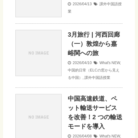
2026/04/13
課外中国語授
業
3月旅行 | 河西回廊
（一）敦煌から嘉
峪関への旅
2026/04/10
What's NEW
,
中国的日常（ELCの窓から見え
る中国）
,
課外中国語授業
中国高速鉄道、ペ
ット輸送サービス
を改善！2 つの輸送
モードを導入
2026/04/08
What's NEW
,