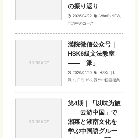
の振り返り
2026/04/22
What's NEW
,
開講中のコース
漢院微信公众号｜
HSK6級文法教室
——「派」
2026/04/20
HSKに挑
戦！
,
日刊HSK
,
課外中国語授業
第4期｜「以味为旅
——云游中国」で
湘菜と湖南文化を
学ぶ中国語グルー