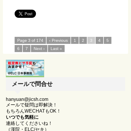
Page 3 of 174
‹ Previous
1
2
3
4
5
6
7
Next ›
Last »
メールで問合せ
hanyuan@jicsh.com
メールで疑問は即解決！
もちろんWECHATもOK！
いつでも気軽に
連絡してくださいね！
（漢院・ELC/セキ）