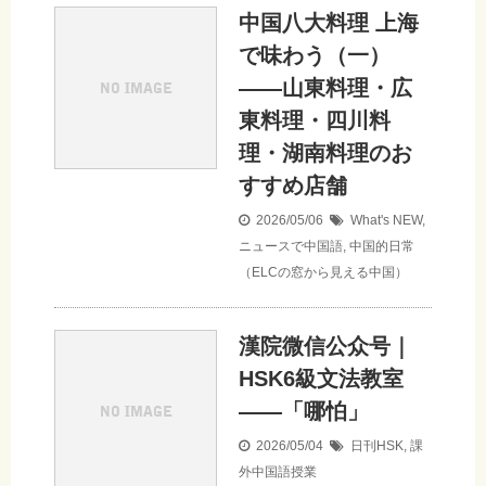
中国八大料理 上海
で味わう（一）
——山東料理・広
東料理・四川料
理・湖南料理のお
すすめ店舗
2026/05/06
What's NEW
,
ニュースで中国語
,
中国的日常
（ELCの窓から見える中国）
漢院微信公众号｜
HSK6級文法教室
——「哪怕」
2026/05/04
日刊HSK
,
課
外中国語授業