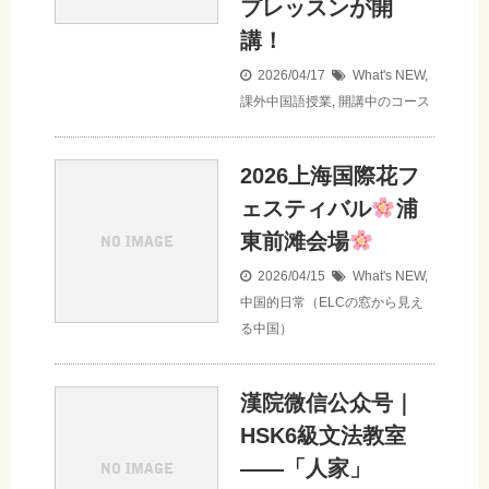
プレッスンが開
講！
2026/04/17
What's NEW
,
課外中国語授業
,
開講中のコース
2026上海国際花フ
ェスティバル
浦
東前滩会場
2026/04/15
What's NEW
,
中国的日常（ELCの窓から見え
る中国）
漢院微信公众号｜
HSK6級文法教室
——「人家」