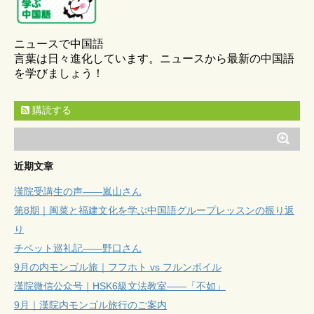
ニュースで中国語
言葉は日々進化しています。ニュースから最新の中国語
を学びましょう！
購読する
近期文章
漢院受講生の声——嵐山さん
第8期｜闽菜と福建文化を学ぶ中国語グループレッスンの振り返
り
チベット巡礼記——野口さん
9月の内モンゴル旅｜フフホト vs フルンボイル
漢院微信公众号｜HSK6級文法教室——「不如」
9月｜漢院内モンゴル旅行のご案内