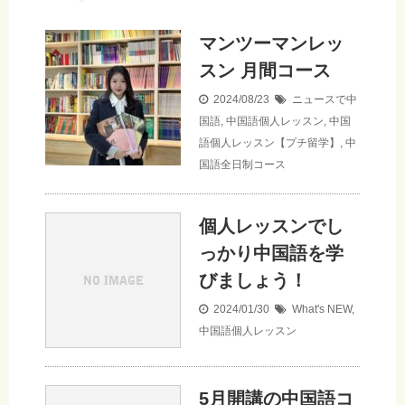
マンツーマンレッ
スン 月間コース
2024/08/23
ニュースで中
国語
,
中国語個人レッスン
,
中国
語個人レッスン【プチ留学】
,
中
国語全日制コース
個人レッスンでし
っかり中国語を学
びましょう！
2024/01/30
What's NEW
,
中国語個人レッスン
5月開講の中国語コ