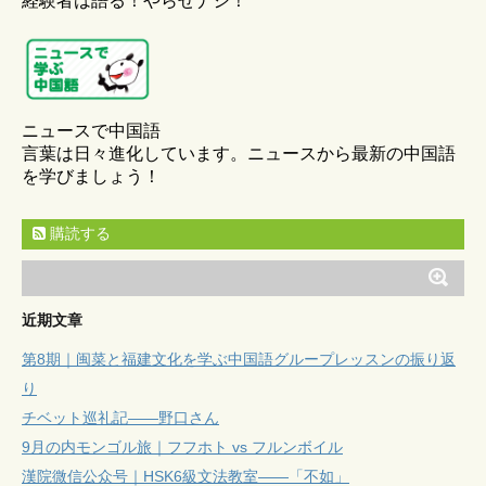
経験者は語る！やらせナシ！
ニュースで中国語
言葉は日々進化しています。ニュースから最新の中国語
を学びましょう！
購読する
近期文章
第8期｜闽菜と福建文化を学ぶ中国語グループレッスンの振り返
り
チベット巡礼記——野口さん
9月の内モンゴル旅｜フフホト vs フルンボイル
漢院微信公众号｜HSK6級文法教室——「不如」