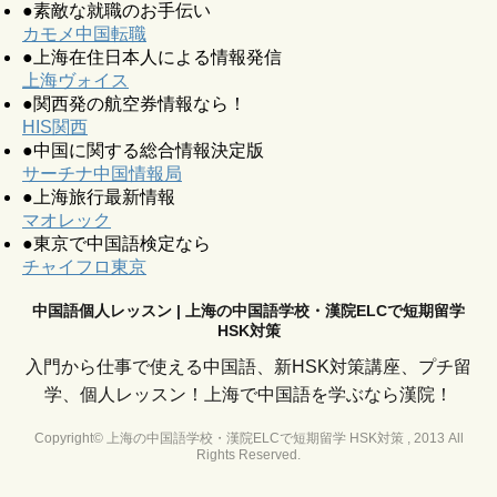
●素敵な就職のお手伝い
カモメ中国転職
●上海在住日本人による情報発信
上海ヴォイス
●関西発の航空券情報なら！
HIS関西
●中国に関する総合情報決定版
サーチナ中国情報局
●上海旅行最新情報
マオレック
●東京で中国語検定なら
チャイフロ東京
中国語個人レッスン | 上海の中国語学校・漢院ELCで短期留学
HSK対策
入門から仕事で使える中国語、新HSK対策講座、プチ留
学、個人レッスン！上海で中国語を学ぶなら漢院！
Copyright© 上海の中国語学校・漢院ELCで短期留学 HSK対策 , 2013 All
Rights Reserved.