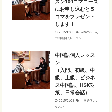
スン100コマコース
にお申し込むと５
コマをプレゼント
します！
2015/12/05
What's NEW
,
中国語個人レッスン
中国語個人レッス
ン
（入門、初級、中
級、上級、ビジネ
ス中国語、HSK対
策、日常会話）
2015/01/28
中国語個人レ
ッスン