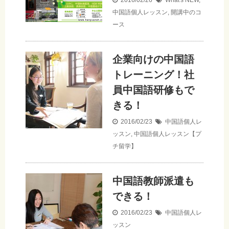
2016/02/26
What's NEW
,
中国語個人レッスン
,
開講中のコ
ース
企業向けの中国語
トレーニング！社
員中国語研修もで
きる！
2016/02/23
中国語個人レ
ッスン
,
中国語個人レッスン【プ
チ留学】
中国語教師派遣も
できる！
2016/02/23
中国語個人レ
ッスン