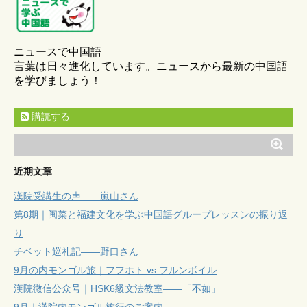
ニュースで中国語
言葉は日々進化しています。ニュースから最新の中国語
を学びましょう！
購読する
近期文章
漢院受講生の声——嵐山さん
第8期｜闽菜と福建文化を学ぶ中国語グループレッスンの振り返
り
チベット巡礼記——野口さん
9月の内モンゴル旅｜フフホト vs フルンボイル
漢院微信公众号｜HSK6級文法教室——「不如」
9月｜漢院内モンゴル旅行のご案内