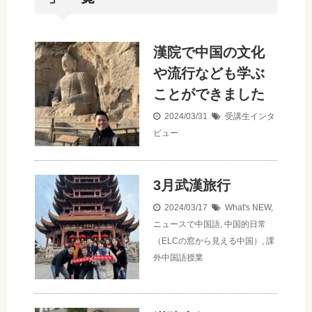
漢院で中国の文化
や流行なども学ぶ
ことができました
2024/03/31
受講生インタ
ビュー
3月武漢旅行
2024/03/17
What's NEW
,
ニュースで中国語
,
中国的日常
（ELCの窓から見える中国）
,
課
外中国語授業