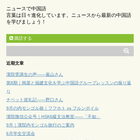
ニュースで中国語
言葉は日々進化しています。ニュースから最新の中国語
を学びましょう！
購読する
近期文章
漢院受講生の声——嵐山さん
第8期｜闽菜と福建文化を学ぶ中国語グループレッスンの振り返
り
チベット巡礼記——野口さん
9月の内モンゴル旅｜フフホト vs フルンボイル
漢院微信公众号｜HSK6級文法教室——「不如」
9月｜漢院内モンゴル旅行のご案内
6月学生交流会