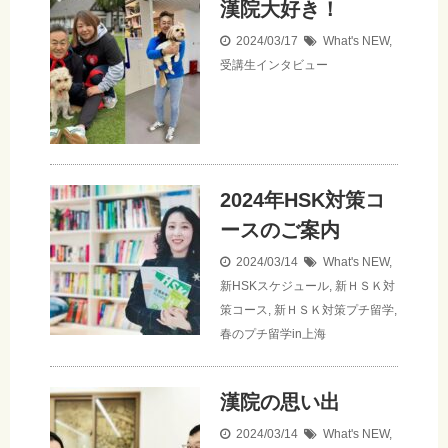
漢院大好き！
2024/03/17
What's NEW
,
受講生インタビュー
2024年HSK対策コ
ースのご案内
2024/03/14
What's NEW
,
新HSKスケジュール
,
新ＨＳＫ対
策コース
,
新ＨＳＫ対策プチ留学
,
春のプチ留学in上海
漢院の思い出
2024/03/14
What's NEW
,