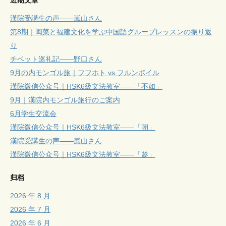
漢院受講生の声——嵐山さん
第8期｜闽菜と福建文化を学ぶ中国語グループレッスンの振り返
り
チベット巡礼記——野口さん
9月の内モンゴル旅｜フフホト vs フルンボイル
漢院微信公众号｜HSK6級文法教室——「不如」
9月｜漢院内モンゴル旅行のご案内
6月学生交流会
漢院微信公众号｜HSK6級文法教室——「朝」
漢院受講生の声——嵐山さん
漢院微信公众号｜HSK6級文法教室——「趁」
归档
2026 年 8 月
2026 年 7 月
2026 年 6 月