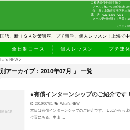
ご相談受付中/日本語で
メール：hanyuan@jicsh.co
住 所：上海市黄浦区斜土東路
電 話：021-5306 7271
メール受付時間：（平日）10:0
（土日）09:00-
国語、新ＨＳＫ対策講座、プチ留学、個人レッスン！上海で中
全日制コース
個人レッスン
プチ連
hat's NEW
>
月別アーカイブ：2010年07月 」 一覧
●有償インターンシップのご紹介です
2010/07/31
What's NEW
本日は有償インターンシップのご紹介です。 ELCからも比
位置にある、中山 …