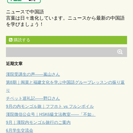
ニュースで中国語
言葉は日々進化しています。ニュースから最新の中国語
を学びましょう！
購読する
近期文章
漢院受講生の声——嵐山さん
第8期｜闽菜と福建文化を学ぶ中国語グループレッスンの振り返
り
チベット巡礼記——野口さん
9月の内モンゴル旅｜フフホト vs フルンボイル
漢院微信公众号｜HSK6級文法教室——「不如」
9月｜漢院内モンゴル旅行のご案内
6月学生交流会