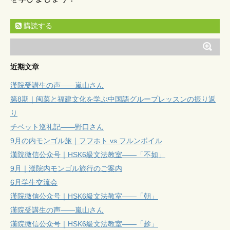
購読する
近期文章
漢院受講生の声——嵐山さん
第8期｜闽菜と福建文化を学ぶ中国語グループレッスンの振り返
り
チベット巡礼記——野口さん
9月の内モンゴル旅｜フフホト vs フルンボイル
漢院微信公众号｜HSK6級文法教室——「不如」
9月｜漢院内モンゴル旅行のご案内
6月学生交流会
漢院微信公众号｜HSK6級文法教室——「朝」
漢院受講生の声——嵐山さん
漢院微信公众号｜HSK6級文法教室——「趁」