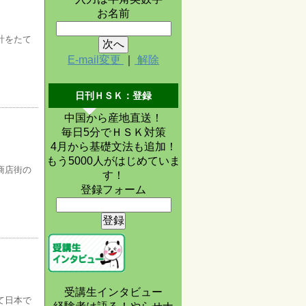
お名前
計をたて
E-mail変更
｜
解除
日刊ＨＳＫ：登録
中国から産地直送！
毎日5分でＨＳＫ対策
4月から基礎文法も追加！
もう5000人がはじめていま
商店街の
す！
登録フォーム
受講生インタビュー
て日本で