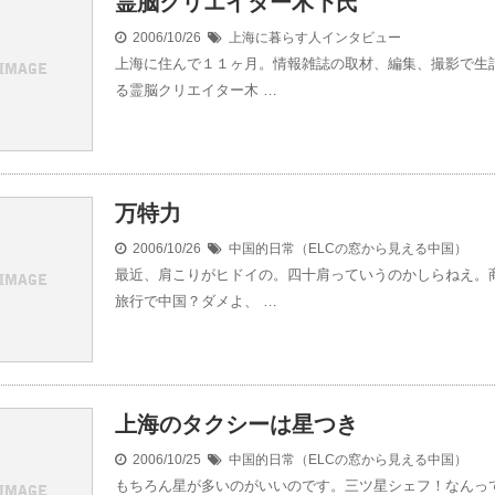
霊脳クリエイター木下氏
2006/10/26
上海に暮らす人インタビュー
上海に住んで１１ヶ月。情報雑誌の取材、編集、撮影で生
る霊脳クリエイター木 …
万特力
2006/10/26
中国的日常（ELCの窓から見える中国）
最近、肩こりがヒドイの。四十肩っていうのかしらねえ。
旅行で中国？ダメよ、 …
上海のタクシーは星つき
2006/10/25
中国的日常（ELCの窓から見える中国）
もちろん星が多いのがいいのです。三ツ星シェフ！なんっ