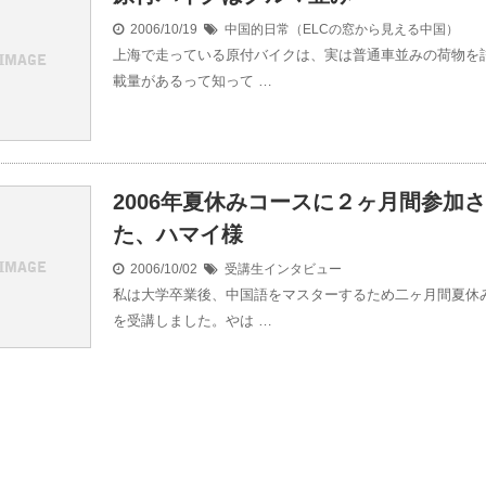
2006/10/19
中国的日常（ELCの窓から見える中国）
上海で走っている原付バイクは、実は普通車並みの荷物を
載量があるって知って …
2006年夏休みコースに２ヶ月間参加
た、ハマイ様
2006/10/02
受講生インタビュー
私は大学卒業後、中国語をマスターするため二ヶ月間夏休
を受講しました。やは …