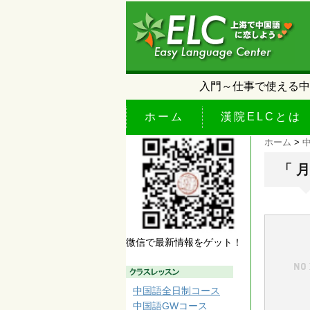
入門～仕事で使える中
ホーム
漢院ELCとは
ホーム
>
「 
微信で最新情報をゲット！
中国語全日制コース
中国語GWコース