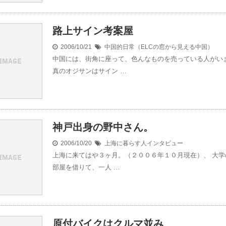
路上サイン考案屋
2006/10/21
中国的日常（ELCの窓から見える中国）
中国には、街角に座って、色んなものを売っている人がい
真のオジサンはサイン …
神戸出身の野中さん。
2006/10/20
上海に暮らす人インタビュー
上海に来てはや３ヶ月。（２００６年１０月現在）、 大学
部屋を借りて、一人 …
原付バイクはクルマ並み