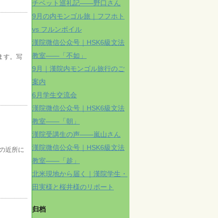
チベット巡礼記——野口さん
9月の内モンゴル旅｜フフホト
vs フルンボイル
漢院微信公众号｜HSK6級文法
教室——「不如」
ます。写
9月｜漢院内モンゴル旅行のご
案内
6月学生交流会
漢院微信公众号｜HSK6級文法
教室——「朝」
漢院受講生の声——嵐山さん
漢院微信公众号｜HSK6級文法
の近所に
教室——「趁」
北米現地から届く｜漢院学生・
田実様と桜井様のリポート
归档