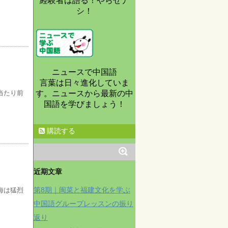
経験者は語る！やらせナ
シ！
ニュースで中国語
言葉は日々進化していま
す。ニュースから最新の中
当たり前
国語を学びましょう！
購読する
近期文章
第8期｜闽菜と福建文化を学ぶ
海は猛烈
中国語グループレッスンの振り
返り