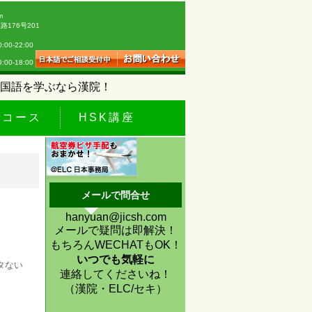
m
176号201
0-22:00
18:00
国語を学ぶなら漢院！
休コース
HSK講座
メールで問合せ
hanyuan@jicsh.com
メールで疑問は即解決！
もちろんWECHATもOK！
いつでも気軽に
タない
連絡してくださいね！
（漢院・ELC/セキ）