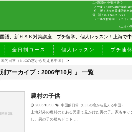
ご相談受付中/日本語で
メール：hanyuan@jicsh.co
住 所：上海市黄浦区斜土東路
電 話：021-5306 7271
メール受付時間：（平日）10:0
（土日）09:00-
国語、新ＨＳＫ対策講座、プチ留学、個人レッスン！上海で中
全日制コース
個人レッスン
プチ連
中国的日常（ELCの窓から見える中国）
>
月別アーカイブ：2006年10月 」 一覧
農村の子供
2006/10/30
中国的日常（ELCの窓から見える中国）
上海郊外の農村のとある民家で見かけた男の子。家もキッ
し、男の子の服もドロド …