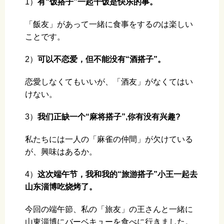
1）
有“饭搭子”一起干饭是快乐的事。
「飯友」があって一緒に食事をするのは楽しい
ことです。
2）
可以不恋爱，但不能没有“酒搭子”。
恋愛しなくてもいいが、「酒友」がなくてはい
けない。
3）
我们正缺一个“麻将搭子”,你有没有兴趣?
私たちには一人の「麻雀の仲間」が欠けている
が、興味はあるか。
4）
这次端午节，我和我的“旅游搭子”小王一起去
山东淄博吃烧烤了。
今回の端午節、私の「旅友」の王さんと一緒に
山東淄博にバーベキューを食べに行きました。