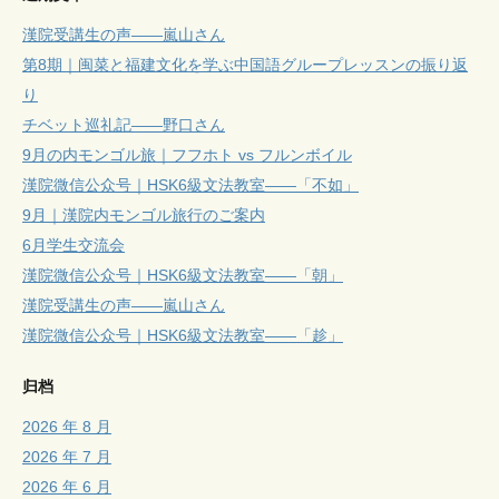
漢院受講生の声——嵐山さん
第8期｜闽菜と福建文化を学ぶ中国語グループレッスンの振り返
り
チベット巡礼記——野口さん
9月の内モンゴル旅｜フフホト vs フルンボイル
漢院微信公众号｜HSK6級文法教室——「不如」
9月｜漢院内モンゴル旅行のご案内
6月学生交流会
漢院微信公众号｜HSK6級文法教室——「朝」
漢院受講生の声——嵐山さん
漢院微信公众号｜HSK6級文法教室——「趁」
归档
2026 年 8 月
2026 年 7 月
2026 年 6 月