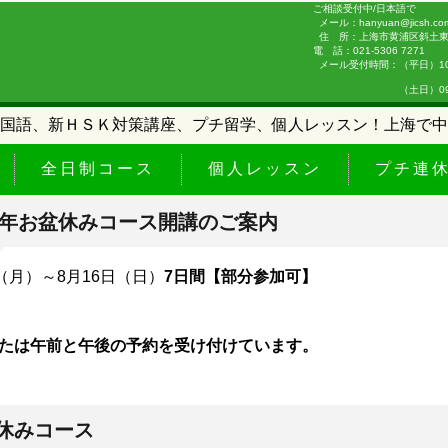
ご相談受付中/日本語で
メール：hanyuan@jicsh.co
住 所：上海市黄浦区斜土東路
電 話：021-5306 7271
メール受付時間：（平日）10:0
（土日）09:00-
国語、新ＨＳＫ対策講座、プチ留学、個人レッスン！上海で中
全日制コース
個人レッスン
プチ連
26年お盆休みコース開講のご案内
日（月）～8月16日（日）
7日間【部分参加可】
たは午前と午後の予約を受け付けています。
休みコース