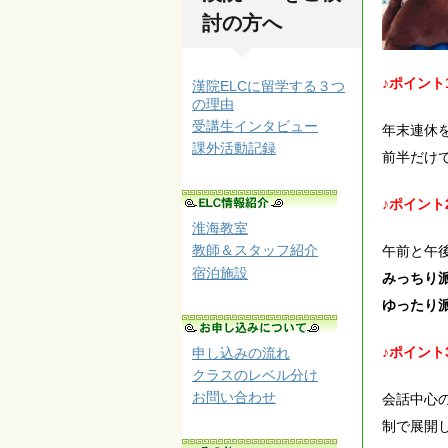
討の方へ
♪ポイント
漢院ELCに留学する３つ
の理由
受講生インタビュー
年末連休
課外活動記録
前半だけ
♪ポイント
淮海教室
教師＆スタッフ紹介
午前と午
宿泊施設
みっちり
ゆったり
♪ポイント
申し込みの流れ
クラスのレベル分け
お問い合わせ
会話中心
制で展開