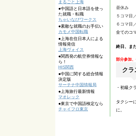
まるごと上海
昼休み
●中国語と日本語を使っ
た就職・転職
５コマ目／13
ちゃいなびワークス
６コマ目／14
●素敵な就職のお手伝い
カモメ中国転職
全てのコ
●上海在住日本人による
情報発信
終日、ま
上海ヴォイス
●関西発の航空券情報な
部分参加、
ら！
HIS関西
クラ
●中国に関する総合情報
決定版
サーチナ中国情報局
・初級ク
●上海旅行最新情報
マオレック
タクシー
●東京で中国語検定なら
チャイフロ東京
に。