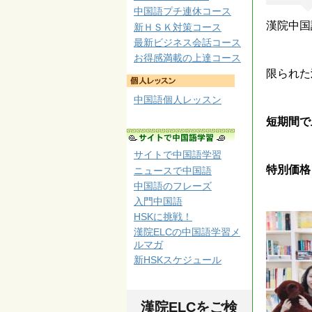
中国語プチ連休コース
漢院中国
新ＨＳＫ対策コース
最新ビジネス会話コース
お得感満載の上達コース
限られた
中国語個人レッスン
短期間で
サイトで中国語学習
特別価格
ニュースで中国語
中国語のフレーズ
入門中国語
HSKに挑戦！
漢院ELCの中国語学習メ
ルマガ
新HSKスケジュール
漢院ELCをご検