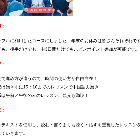
1：
をフルに利用したコースにしました！年末のお休みは皆さんそれぞれで
でも、後半だけでも、中3日間だけでも…ピンポイント参加が可能です。
2：
後で進め方が違うので、時間の使い方が自由自在！
派
は飽きずに15：10までのレッスンで中国語力磨き！
派
は午前／午後のみのレッスン。観光も満喫！
3：
のテキストを使用し、読む・書くよりも聴く・話すを重視したレッスン
していきます。