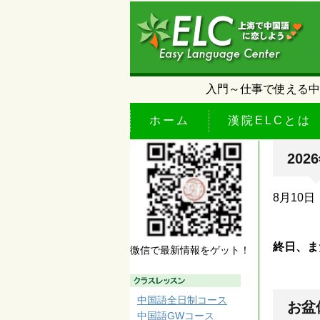
入門～仕事で使える中
ホーム
漢院ELCとは
20
8月10
終日、ま
微信で最新情報をゲット！
中国語全日制コース
お盆
中国語GWコース