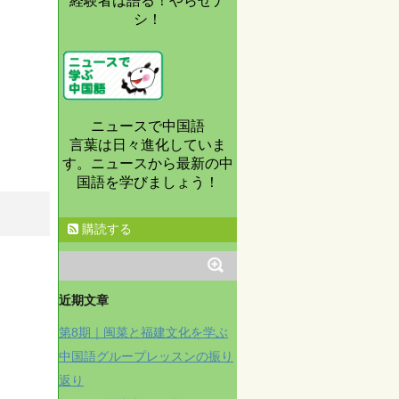
経験者は語る！やらせナ
シ！
ニュースで中国語
言葉は日々進化していま
す。ニュースから最新の中
国語を学びましょう！
購読する
近期文章
第8期｜闽菜と福建文化を学ぶ
中国語グループレッスンの振り
返り