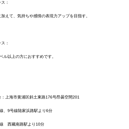
ラス：
に加えて、気持ちや感情の表現力アップを目指す。
ラス：
レベル以上の方におすすめです。
：上海市黄浦区斜土東路176号昂曇空間201
線、9号線陆家浜路駅より6分
線 西藏南路駅より10分