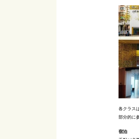
各クラス
部分的に
宿泊