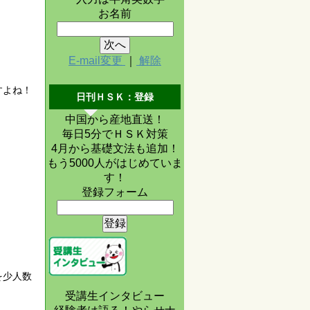
お名前
E-mail変更
｜
解除
すよね！
日刊ＨＳＫ：登録
中国から産地直送！
毎日5分でＨＳＫ対策
4月から基礎文法も追加！
もう5000人がはじめていま
す！
登録フォーム
を少人数
受講生インタビュー