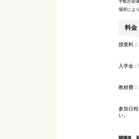
手配が必
場所によ
料金
授業料：
入学金：
教材費：
参加日程が
い。
開講
後
、