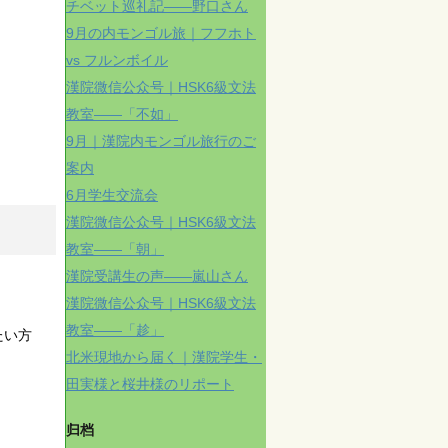
チベット巡礼記——野口さん
9月の内モンゴル旅｜フフホト
vs フルンボイル
漢院微信公众号｜HSK6級文法
教室——「不如」
9月｜漢院内モンゴル旅行のご
案内
6月学生交流会
漢院微信公众号｜HSK6級文法
教室——「朝」
漢院受講生の声——嵐山さん
漢院微信公众号｜HSK6級文法
教室——「趁」
たい方
北米現地から届く｜漢院学生・
田実様と桜井様のリポート
归档