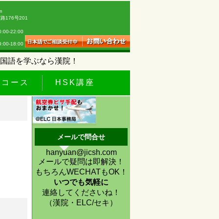
m
176号201
0-22:00
18:00
国語を学ぶなら漢院！
休コース
HSK講座
メールで問合せ
hanyuan@jicsh.com
メールで疑問は即解決！
もちろんWECHATもOK！
いつでも気軽に
連絡してくださいね！
（漢院・ELC/セキ）