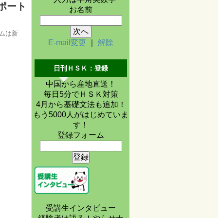
ポート
お名前
ムは新
E-mail変更
｜
解除
日刊ＨＳＫ：登録
中国から産地直送！
毎日5分でＨＳＫ対策
4月から基礎文法も追加！
もう5000人がはじめていま
す！
登録フォーム
受講生インタビュー