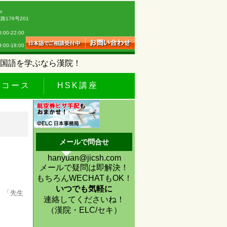
m
176号201
0-22:00
18:00
国語を学ぶなら漢院！
休コース
HSK講座
メールで問合せ
hanyuan@jicsh.com
メールで疑問は即解決！
もちろんWECHATもOK！
いつでも気軽に
、「先生
連絡してくださいね！
（漢院・ELC/セキ）