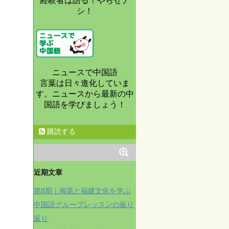
経験者は語る！やらせナ
シ！
ニュースで中国語
言葉は日々進化していま
す。ニュースから最新の中
国語を学びましょう！
購読する
近期文章
第8期｜闽菜と福建文化を学ぶ
中国語グループレッスンの振り
返り