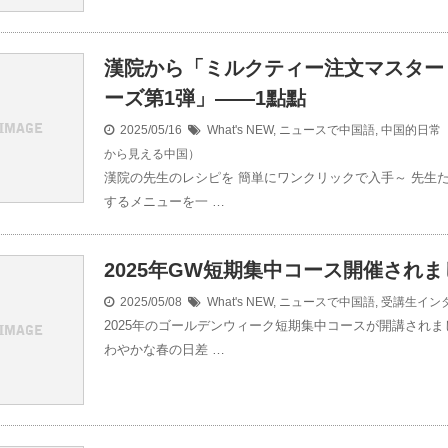
漢院から「ミルクティー注文マスター
ーズ第1弾」——1點點
2025/05/16
What's NEW
,
ニュースで中国語
,
中国的日常（
から見える中国）
漢院の先生のレシピを 簡単にワンクリックで入手～ 先生
するメニューを一 …
2025年GW短期集中コース開催され
2025/05/08
What's NEW
,
ニュースで中国語
,
受講生イン
2025年のゴールデンウィーク短期集中コースが開講されま
わやかな春の日差 …