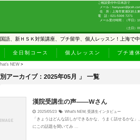
ご相談受付中/日本語で
メール：hanyuan@jicsh.co
住 所：上海市黄浦区斜土東路
電 話：021-5306 7271
メール受付時間：（平日）10:0
（土日）09:00-
国語、新ＨＳＫ対策講座、プチ留学、個人レッスン！上海で中
全日制コース
個人レッスン
プチ連
hat's NEW
>
月別アーカイブ：2025年05月 」 一覧
漢院受講生の声——Wさん
2025/05/23
What's NEW
,
受講生インタビュー
「きょうはどんな話しができるかな、うまく話せるかな」
にこの話題を聞いてみ …