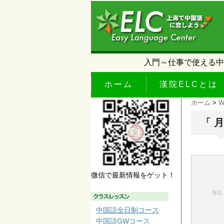
入門～仕事で使える中
ホーム
漢院ELCとは
ホーム
>
W
「 
微信で最新情報をゲット！
中国語全日制コース
中国語GWコース