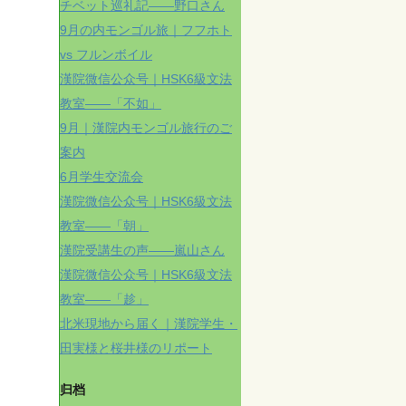
チベット巡礼記——野口さん
9月の内モンゴル旅｜フフホト
vs フルンボイル
漢院微信公众号｜HSK6級文法
教室——「不如」
9月｜漢院内モンゴル旅行のご
案内
6月学生交流会
漢院微信公众号｜HSK6級文法
教室——「朝」
漢院受講生の声——嵐山さん
漢院微信公众号｜HSK6級文法
教室——「趁」
北米現地から届く｜漢院学生・
田実様と桜井様のリポート
归档