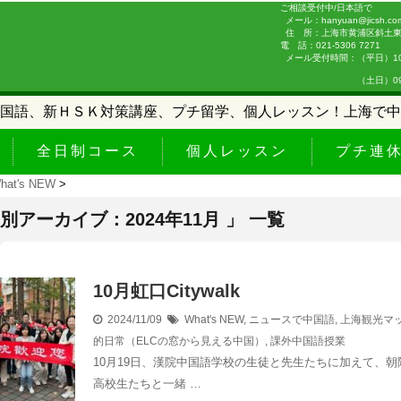
ご相談受付中/日本語で
メール：hanyuan@jicsh.co
住 所：上海市黄浦区斜土東路
電 話：021-5306 7271
メール受付時間：（平日）10:0
（土日）09:00-
国語、新ＨＳＫ対策講座、プチ留学、個人レッスン！上海で中
全日制コース
個人レッスン
プチ連
hat's NEW
>
月別アーカイブ：2024年11月 」 一覧
10月虹口Citywalk
2024/11/09
What's NEW
,
ニュースで中国語
,
上海観光マ
的日常（ELCの窓から見える中国）
,
課外中国語授業
10月19日、漢院中国語学校の生徒と先生たちに加えて、朝
高校生たちと一緒 …