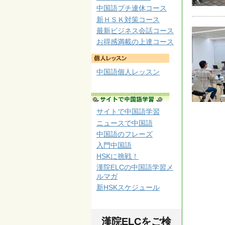
中国語プチ連休コース
新ＨＳＫ対策コース
最新ビジネス会話コース
お得感満載の上達コース
中国語個人レッスン
サイトで中国語学習
ニュースで中国語
中国語のフレーズ
入門中国語
HSKに挑戦！
漢院ELCの中国語学習メ
ルマガ
新HSKスケジュール
漢院ELCをご検