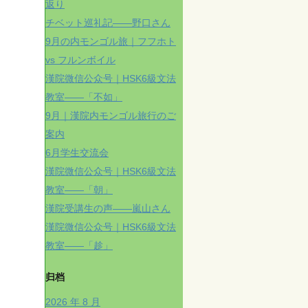
返り
チベット巡礼記——野口さん
9月の内モンゴル旅｜フフホト
vs フルンボイル
漢院微信公众号｜HSK6級文法
教室——「不如」
9月｜漢院内モンゴル旅行のご
案内
6月学生交流会
漢院微信公众号｜HSK6級文法
教室——「朝」
漢院受講生の声——嵐山さん
漢院微信公众号｜HSK6級文法
教室——「趁」
归档
2026 年 8 月