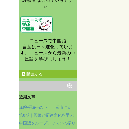
経験者は語る！やらせナ
シ！
ニュースで中国語
言葉は日々進化していま
す。ニュースから最新の中
国語を学びましょう！
購読する
近期文章
漢院受講生の声——嵐山さん
第8期｜闽菜と福建文化を学ぶ
中国語グループレッスンの振り