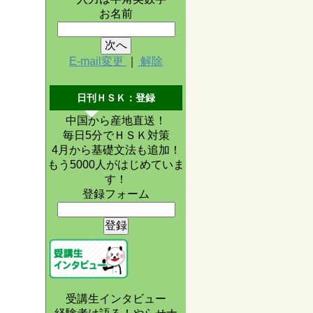
お名前
E-mail変更
｜
解除
日刊ＨＳＫ：登録
中国から産地直送！
毎日5分でＨＳＫ対策
4月から基礎文法も追加！
もう5000人がはじめていま
す！
登録フォーム
受講生インタビュー