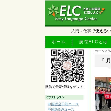
入門～仕事で使える中
ホーム
漢院ELCとは
ホーム
>
W
「 
微信で最新情報をゲット！
中国語全日制コース
中国語GWコース