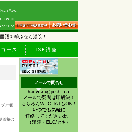
m
176号201
0-22:00
18:00
国語を学ぶなら漢院！
休コース
HSK講座
メールで問合せ
hanyuan@jicsh.com
メールで疑問は即解決！
もちろんWECHATもOK！
ップ
,
中国
いつでも気軽に
連絡してくださいね！
陽義塾の
（漢院・ELC/セキ）