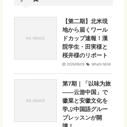
【第二期】北米現
地から届くワール
ドカップ速報！漢
院学生・田実様と
桜井様のリポート
2026/06/29
What's NEW
第7期｜「以味为旅
——云游中国」で
徽菜と安徽文化を
学ぶ中国語グルー
プレッスンが開
講！