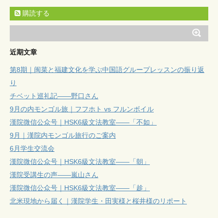
購読する
近期文章
第8期｜闽菜と福建文化を学ぶ中国語グループレッスンの振り返
り
チベット巡礼記——野口さん
9月の内モンゴル旅｜フフホト vs フルンボイル
漢院微信公众号｜HSK6級文法教室——「不如」
9月｜漢院内モンゴル旅行のご案内
6月学生交流会
漢院微信公众号｜HSK6級文法教室——「朝」
漢院受講生の声——嵐山さん
漢院微信公众号｜HSK6級文法教室——「趁」
北米現地から届く｜漢院学生・田実様と桜井様のリポート