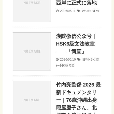
西岸に正式に落地
2026/06/11
What's NEW
漢院微信公众号｜
HSK6級文法教室
——「简直」
2026/06/10
日刊HSK
,
課
外中国語授業
竹内亮監督 2026 最
新ドキュメンタリ
ー｜76歳沖縄出身
照屋慶子さん、北