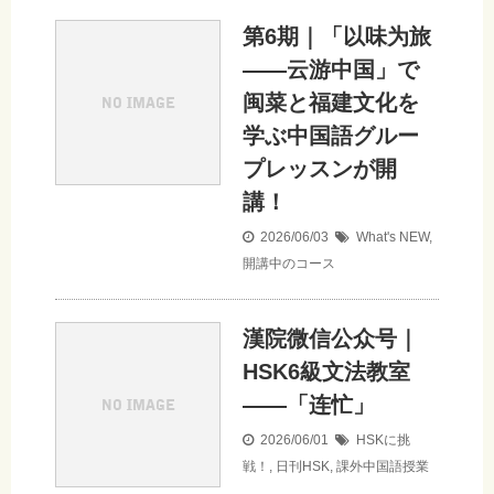
第6期｜「以味为旅
——云游中国」で
闽菜と福建文化を
学ぶ中国語グルー
プレッスンが開
講！
2026/06/03
What's NEW
,
開講中のコース
漢院微信公众号｜
HSK6級文法教室
——「连忙」
2026/06/01
HSKに挑
戦！
,
日刊HSK
,
課外中国語授業