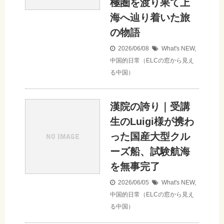
極圏を渡り果て上
海へ辿り着いた旅
の物語
2026/06/08
What's NEW
,
中国的日常（ELCの窓から見え
る中国）
漢院の誇り｜受講
生のLuigi様が携わ
った国産大型クル
ーズ船、試験航海
を無事完了
2026/06/05
What's NEW
,
中国的日常（ELCの窓から見え
る中国）