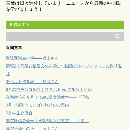
言葉は日々進化しています。ニュースから最新の中国語
を学びましょう！
購読する
近期文章
漢院受講生の声——嵐山さん
第8期｜闽菜と福建文化を学ぶ中国語グループレッスンの振り返
り
チベット巡礼記——野口さん
9月の内モンゴル旅｜フフホト vs フルンボイル
漢院微信公众号｜HSK6級文法教室——「不如」
9月｜漢院内モンゴル旅行のご案内
6月学生交流会
漢院微信公众号｜HSK6級文法教室——「朝」
漢院受講生の声——嵐山さん