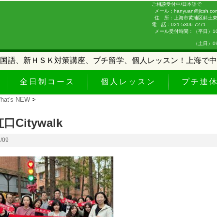
ご相談受付中/日本語で
メール：hanyuan@jicsh.co
住 所：上海市黄浦区斜土東路
電 話：021-5306 7271
メール受付時間：（平日）10:0
（土日）09:00-
国語、新ＨＳＫ対策講座、プチ留学、個人レッスン！上海で中
全日制コース
個人レッスン
プチ連
hat's NEW
>
口Citywalk
1/09