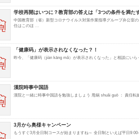
学校再開はいつに？教育部の答えは「3つの条件を満た
中国教育部（省）新型コロナウイルス対策作業指導グループ弁公室の
任はこのほ …
「健康码」が表示されなくなった？！
昨今、「健康码（jiàn kāng mǎ）が表示されくなった」と相談にいら
漢院時事中国語
漢院と一緒に時事中国語を勉強しましょう 甩锅 shuǎi guō ： 責任転
3月から奥様キャンペーン
もうすぐ3月全日制コースが始まりますね～ 全日制といえば平日9:00-15