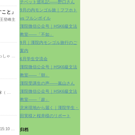
チベット巡礼記——野口さん
9月の内モンゴル旅｜フフホト
すこと」
vs フルンボイル
王登峰主
漢院微信公众号｜HSK6級文法
教室——「不如」
9月｜漢院内モンゴル旅行のご
案内
っしゃ …
6月学生交流会
漢院微信公众号｜HSK6級文法
教室——「朝」
漢院受講生の声——嵐山さん
漢院微信公众号｜HSK6級文法
嫁（ …
教室——「趁」
北米現地から届く｜漢院学生・
田実様と桜井様のリポート
:10 …
归档