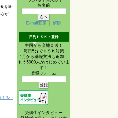
お名前
味覚を味
しなが
E-mail変更
｜
解除
日刊ＨＳＫ：登録
中国から産地直送！
毎日5分でＨＳＫ対策
4月から基礎文法も追加！
もう5000人がはじめていま
す！
登録フォーム
見える中
受講生インタビュー