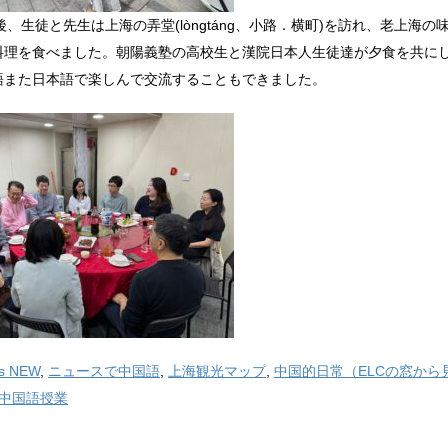
lkの後、生徒と先生は上海の弄堂(lòngtáng、小路．横町)を訪れ、老上海の
料理を食べました。朝陽義塾の高校生と漢院日本人生徒達が夕食を共に
語また日本語で楽しんで交流することもできました。
's NEW
,
ニュースで中国語
,
上海観光マップ
,
中国的日常（ELCの窓から
中国語授業