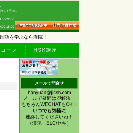
m
176号201
0-22:00
18:00
国語を学ぶなら漢院！
休コース
HSK講座
メールで問合せ
hanyuan@jicsh.com
メールで疑問は即解決！
もちろんWECHATもOK！
いつでも気軽に
連絡してくださいね！
（漢院・ELC/セキ）