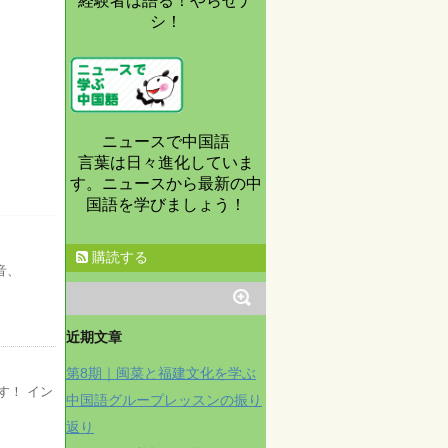
経験者は語る！やらせナ
シ！
ニュースで中国語
言葉は日々進化していま
す。ニュースから最新の中
国語を学びましょう！
購読する
音、
近期文章
第8期｜闽菜と福建文化を学ぶ
す！ イン
中国語グループレッスンの振り
返り