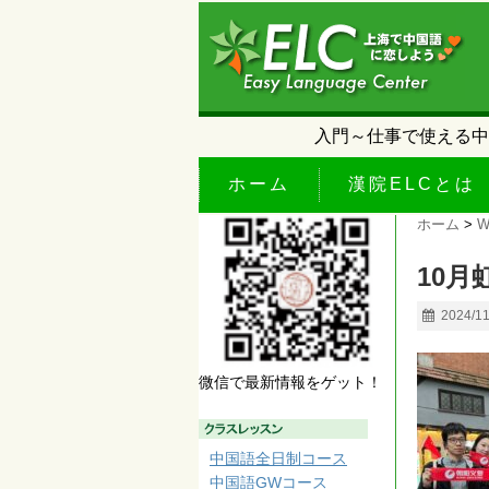
入門～仕事で使える中
ホーム
漢院ELCとは
ホーム
>
W
10月虹
2024/1
微信で最新情報をゲット！
中国語全日制コース
中国語GWコース