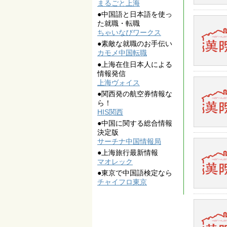
まるごと上海
●中国語と日本語を使っ
た就職・転職
ちゃいなびワークス
●素敵な就職のお手伝い
カモメ中国転職
●上海在住日本人による
情報発信
上海ヴォイス
●関西発の航空券情報な
ら！
HIS関西
●中国に関する総合情報
決定版
サーチナ中国情報局
●上海旅行最新情報
マオレック
●東京で中国語検定なら
チャイフロ東京