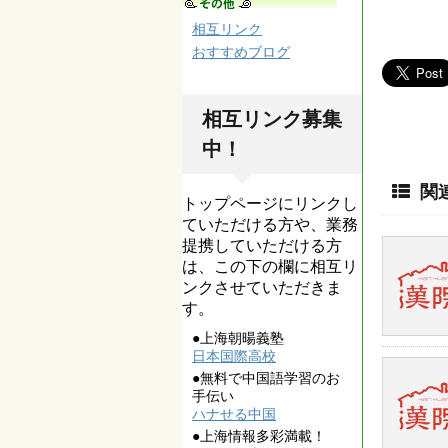
相互リンク
おすすめブログ
相互リンク募集
中！
関
トップページにリンクし
ていただける方や、業務
提携していただける方
は、この下の欄に相互リ
ンクさせていただきま
す。
●上海朝暘義塾
日本国際高校
●無料で中国語学習のお
手伝い
ハナせる中国
●上海情報多彩満載！