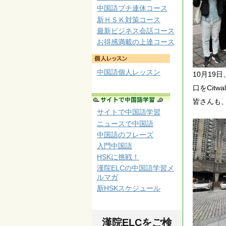
中国語プチ連休コース
新ＨＳＫ対策コース
最新ビジネス会話コース
お得感満載の上達コース
中国語個人レッスン
10月1
口をCit
皆さんも
サイトで中国語学習
ニュースで中国語
中国語のフレーズ
入門中国語
HSKに挑戦！
漢院ELCの中国語学習メ
ルマガ
新HSKスケジュール
漢院ELCをご検