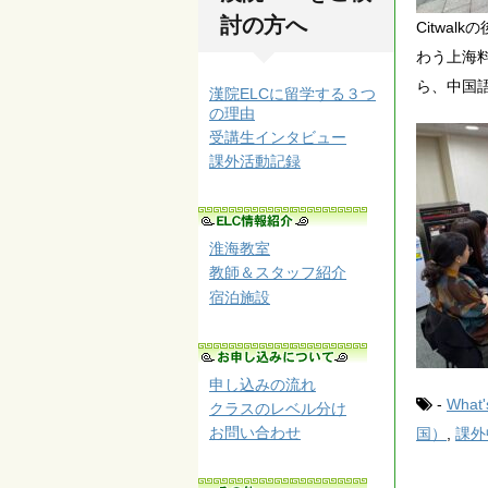
討の方へ
Citwa
わう上海
ら、中国
漢院ELCに留学する３つ
の理由
受講生インタビュー
課外活動記録
淮海教室
教師＆スタッフ紹介
宿泊施設
申し込みの流れ
-
What
クラスのレベル分け
お問い合わせ
国）
,
課外