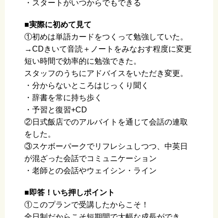
・スタートがいつからでもできる
■実際に初めて見て
①初めは単語カードをつくって勉強していた。
→CDきいて音読＋ノートをみなおす程度に変更
短い時間で効率的に勉強できた。
スタッフのうちにアドバイスをいただき変更。
・分からないところはじっくり聞く
・辞書を常に持ち歩く
・予習と復習+CD
②日式飯店でのアルバイトを通じて会話の連取
をした。
③スケボーパークでリフレシュしつつ、中英日
が混ざった会話でコミュニケーション
・老師との会話やウェイシン・ライン
■即答！いち押しポイント
①このプランで受講したからこそ！
全日制だからこそ短期間で大幅な成長ができ