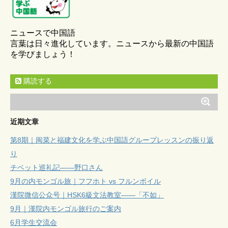
ニュースで中国語
言葉は日々進化しています。ニュースから最新の中国語
を学びましょう！
購読する
近期文章
第8期｜闽菜と福建文化を学ぶ中国語グループレッスンの振り返
り
チベット巡礼記——野口さん
9月の内モンゴル旅｜フフホト vs フルンボイル
漢院微信公众号｜HSK6級文法教室——「不如」
9月｜漢院内モンゴル旅行のご案内
6月学生交流会