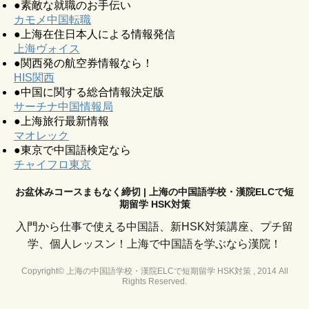
●素敵な就職のお手伝い
カモメ中国転職
●上海在住日本人による情報発信
上海ヴォイス
●関西発の航空券情報なら！
HIS関西
●中国に関する総合情報決定版
サーチナ中国情報局
●上海旅行最新情報
マオレック
●東京で中国語検定なら
チャイフロ東京
お盆休みコースまもなく締切 | 上海の中国語学校・漢院ELCで短
期留学 HSK対策
入門から仕事で使える中国語、新HSK対策講座、プチ留
学、個人レッスン！上海で中国語を学ぶなら漢院！
Copyright© 上海の中国語学校・漢院ELCで短期留学 HSK対策 , 2014 All
Rights Reserved.