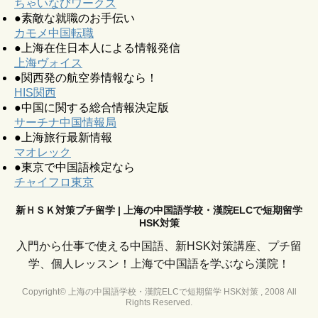
ちゃいなびワークス
●素敵な就職のお手伝い
カモメ中国転職
●上海在住日本人による情報発信
上海ヴォイス
●関西発の航空券情報なら！
HIS関西
●中国に関する総合情報決定版
サーチナ中国情報局
●上海旅行最新情報
マオレック
●東京で中国語検定なら
チャイフロ東京
新ＨＳＫ対策プチ留学 | 上海の中国語学校・漢院ELCで短期留学
HSK対策
入門から仕事で使える中国語、新HSK対策講座、プチ留
学、個人レッスン！上海で中国語を学ぶなら漢院！
Copyright© 上海の中国語学校・漢院ELCで短期留学 HSK対策 , 2008 All
Rights Reserved.