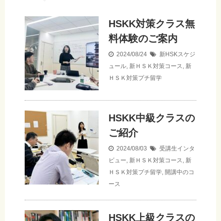
HSKK対策クラス無
料体験のご案内
2024/08/24
新HSKスケジ
ュール
,
新ＨＳＫ対策コース
,
新
ＨＳＫ対策プチ留学
HSKK中級クラスの
ご紹介
2024/08/03
受講生インタ
ビュー
,
新ＨＳＫ対策コース
,
新
ＨＳＫ対策プチ留学
,
開講中のコ
ース
HSKK上級クラスの