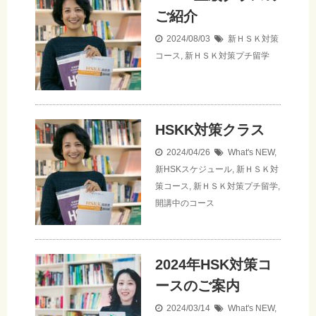
ご紹介
2024/08/03
新ＨＳＫ対策
コース
,
新ＨＳＫ対策プチ留学
HSKK対策クラス
2024/04/26
What's NEW
,
新HSKスケジュール
,
新ＨＳＫ対
策コース
,
新ＨＳＫ対策プチ留学
,
開講中のコース
2024年HSK対策コ
ースのご案内
2024/03/14
What's NEW
,