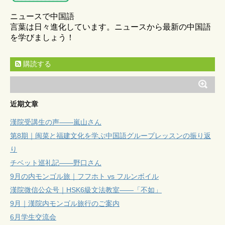
ニュースで中国語
言葉は日々進化しています。ニュースから最新の中国語
を学びましょう！
購読する
近期文章
漢院受講生の声——嵐山さん
第8期｜闽菜と福建文化を学ぶ中国語グループレッスンの振り返
り
チベット巡礼記——野口さん
9月の内モンゴル旅｜フフホト vs フルンボイル
漢院微信公众号｜HSK6級文法教室——「不如」
9月｜漢院内モンゴル旅行のご案内
6月学生交流会