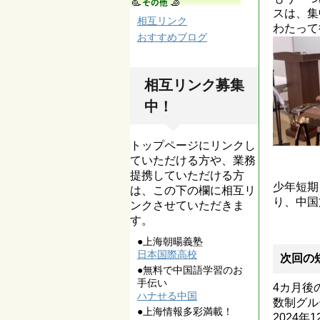
スは、集
相互リンク
わたって
おすすめブログ
相互リンク募集
中！
トップページにリンクし
ていただける方や、業務
提携していただける方
少年短期
は、この下の欄に相互リ
り、中国
ンクさせていただきま
す。
●上海朝暘義塾
日本国際高校
次回の
●無料で中国語学習のお
手伝い
4カ月後
ハナせる中国
数制グル
●上海情報多彩満載！
2024年