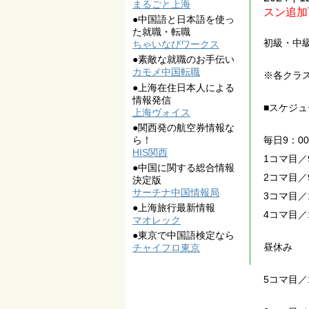
まるごと上海
スン追加
●中国語と日本語を使っ
た就職・転職
初級・中
ちゃいなびワークス
●素敵な就職のお手伝い
カモメ中国転職
※各クラ
●上海在住日本人による
情報発信
■スケジュ
上海ヴォイス
●関西発の航空券情報な
ら！
毎日9：0
HIS関西
1コマ目／9
●中国に関する総合情報
2コマ目／9
決定版
サーチナ中国情報局
3コマ目／1
●上海旅行最新情報
4コマ目／1
マオレック
●東京で中国語検定なら
昼休み
チャイフロ東京
5コマ目／1