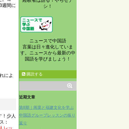
経験者は語る！やらせナ
3週間に
シ！
ニュースで中国語
言葉は日々進化していま
す。ニュースから最新の中
国語を学びましょう！
購読する
れによ
近期文章
第8期｜闽菜と福建文化を学ぶ
中国語グループレッスンの振り
す！少人
ス：
返り
人レッ