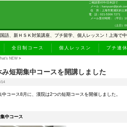
ご相談受付中/日本語で
メール：hanyuan@jicsh.co
住 所：上海市黄浦区斜土東路
電 話：021-5306 7271
メール受付時間：（平日）10:0
（土日）09:00-
国語、新ＨＳＫ対策講座、プチ留学、個人レッスン！上海で中
全日制コース
個人レッスン
プチ連
hat's NEW
>
休み短期集中コースを開講しました
9/14
集中コース8月に、漢院は2つの短期コースを開催しました。
期集中コース