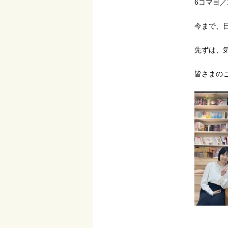
6コマ目／1
今まで、
先ずは、
皆さまの