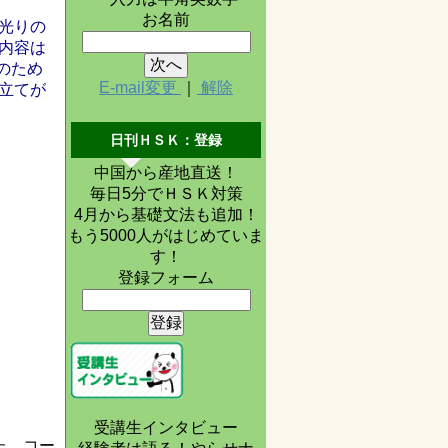
お名前
光りの
内容は
のため
E-mail変更
｜
解除
立てが
日刊ＨＳＫ：登録
中国から産地直送！
毎日5分でＨＳＫ対策
4月から基礎文法も追加！
もう5000人がはじめていま
す！
登録フォーム
受講生インタビュー
た。コー