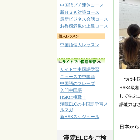
中国語プチ連休コース
新ＨＳＫ対策コース
最新ビジネス会話コース
お得感満載の上達コース
中国語個人レッスン
サイトで中国語学習
ニュースで中国語
一つは中
中国語のフレーズ
HSK4
入門中国語
して学ぶ
HSKに挑戦！
漢院ELCの中国語学習メ
語能力は
ルマガ
新HSKスケジュール
日本から
漢院ELCをご検