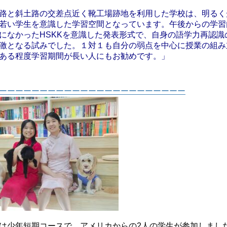
路と斜土路の交差点近く靴工場跡地を利用した学校は、明るく
若い学生を意識した学習空間となっています。
午後からの学習
になかったHSKKを意識した発表形式で、自身の語学力再認識
激となる試みでした。１対１も自分の弱点を中心に授業の組み
ある程度学習期間が長い人にもお勧めです。」
ーーーーーーーーーーーーーーーーーーーーーーー
は少年短期コースで、アメリカからの2人の学生が参加しまし