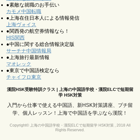
●素敵な就職のお手伝い
カモメ中国転職
●上海在住日本人による情報発信
上海ヴォイス
●関西発の航空券情報なら！
HIS関西
●中国に関する総合情報決定版
サーチナ中国情報局
●上海旅行最新情報
マオレック
●東京で中国語検定なら
チャイフロ東京
漢院HSK受験特訓クラス | 上海の中国語学校・漢院ELCで短期留
学 HSK対策
入門から仕事で使える中国語、新HSK対策講座、プチ留
学、個人レッスン！上海で中国語を学ぶなら漢院！
Copyright© 上海の中国語学校・漢院ELCで短期留学 HSK対策 , 2018 All
Rights Reserved.