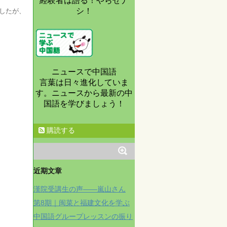
経験者は語る！やらせナ
シ！
したが、
ニュースで中国語
言葉は日々進化していま
す。ニュースから最新の中
国語を学びましょう！
購読する
近期文章
漢院受講生の声——嵐山さん
第8期｜闽菜と福建文化を学ぶ
中国語グループレッスンの振り