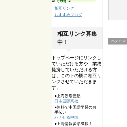
相互リンク
おすすめブログ
相互リンク募集
中！
Page 13 of 
トップページにリンクし
ていただける方や、業務
提携していただける方
は、この下の欄に相互リ
ンクさせていただきま
す。
●上海朝暘義塾
日本国際高校
●無料で中国語学習のお
手伝い
ハナせる中国
●上海情報多彩満載！