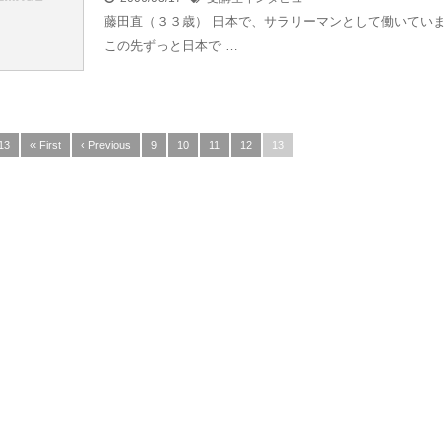
藤田直（３３歳） 日本で、サラリーマンとして働いていま
この先ずっと日本で …
13
« First
‹ Previous
9
10
11
12
13