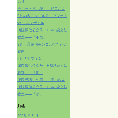
返り
チベット巡礼記——野口さん
9月の内モンゴル旅｜フフホト
vs フルンボイル
漢院微信公众号｜HSK6級文法
教室——「不如」
9月｜漢院内モンゴル旅行のご
案内
6月学生交流会
漢院微信公众号｜HSK6級文法
教室——「朝」
漢院受講生の声——嵐山さん
漢院微信公众号｜HSK6級文法
教室——「趁」
归档
2026 年 8 月