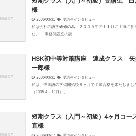
短期クラス（入門～初級）受講生 白
様
2006/03/31
受講生インタビュー
私は会社の語学研修の為、２００５年の１１月に上海に参
た。 「事務所設立の調 …
HSK初中等対策講座 速成クラス 矢
一郎様
2006/03/31
受講生インタビュー
私は、中国語の学習開始後８ヶ月で７級合格を果たしまし
（2005.4～12月）。 …
短期クラス（入門～初級）4ヶ月コース
直様
2006/03/17
受講生インタビュー