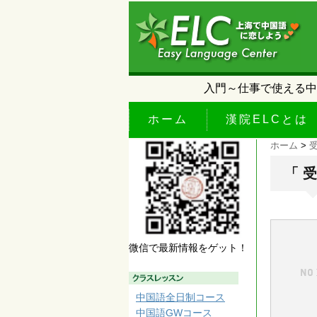
入門～仕事で使える中
ホーム
漢院ELCとは
ホーム
>
「 
微信で最新情報をゲット！
中国語全日制コース
中国語GWコース