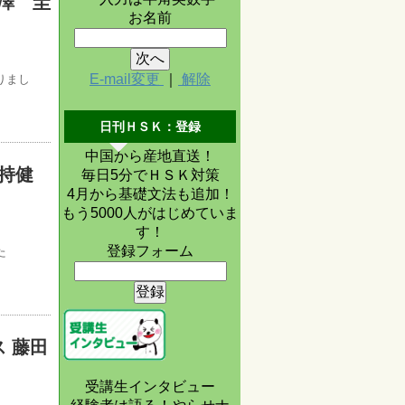
澤 圭
お名前
E-mail変更
｜
解除
りまし
日刊ＨＳＫ：登録
中国から産地直送！
持健
毎日5分でＨＳＫ対策
4月から基礎文法も追加！
もう5000人がはじめていま
す！
登録フォーム
た
 藤田
受講生インタビュー