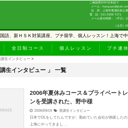
ご相談受付中/日本語で
メール：hanyuan@jicsh.co
住 所：上海市黄浦区斜土東路
電 話：021-5306 7271
メール受付時間：（平日）10:0
（土日）09:00-
国語、新ＨＳＫ対策講座、プチ留学、個人レッスン！上海で中
全日制コース
個人レッスン
プチ連
受講生インタビュー
>
受講生インタビュー 」 一覧
2006年夏休みコース＆プライベート
ンを受講された、野中様
2006/09/19
受講生インタビュー
日本でOLをしてたんですが、勤めていた会社が倒産したの
上海にやってきまし …