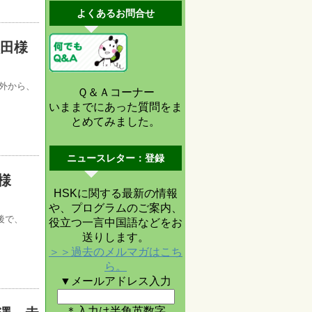
よくあるお問合せ
黒田様
外から、
Ｑ＆Ａコーナー
いままでにあった質問をま
とめてみました。
ニュースレター：登録
様
HSKに関する最新の情報
や、プログラムのご案内、
後で、
役立つ一言中国語などをお
送りします。
＞＞過去のメルマガはこち
ら。
▼メールアドレス入力
＊入力は半角英数字