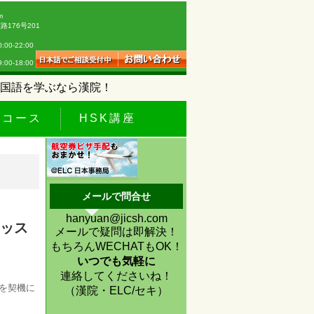
m
176号201
0-22:00
18:00
国語を学ぶなら漢院！
休コース
HSK講座
メールで問合せ
hanyuan@jicsh.com
レッス
メールで疑問は即解決！
もちろんWECHATもOK！
いつでも気軽に
連絡してくださいね！
を契機に
（漢院・ELC/セキ）