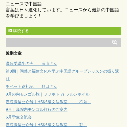
ニュースで中国語
言葉は日々進化しています。ニュースから最新の中国語
を学びましょう！
購読する
近期文章
漢院受講生の声——嵐山さん
第8期｜闽菜と福建文化を学ぶ中国語グループレッスンの振り返
り
チベット巡礼記——野口さん
9月の内モンゴル旅｜フフホト vs フルンボイル
漢院微信公众号｜HSK6級文法教室——「不如」
9月｜漢院内モンゴル旅行のご案内
6月学生交流会
漢院微信公众号｜HSK6級文法教室——「朝」