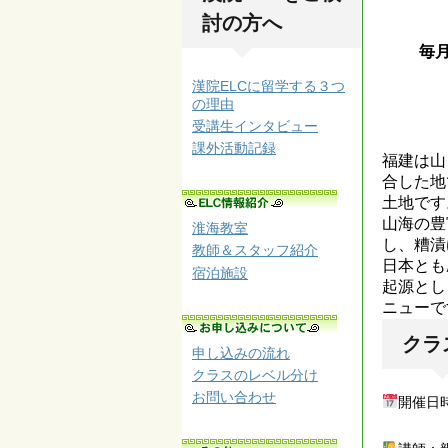
討の方へ
毎
漢院ELCに留学する３つ
の理由
受講生インタビュー
課外活動記録
福建は山
合した地
土地です
山海の豊
淮海教室
し、糟漬
教師＆スタッフ紹介
日本とも
宿泊施設
起源とし
ニューで
クラ
申し込みの流れ
クラスのレベル分け
お問い合わせ
開催日時