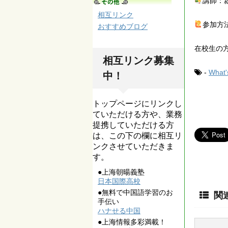
講師：
相互リンク
‍参加方
おすすめブログ
在校生の
相互リンク募集
-
What
中！
トップページにリンクし
ていただける方や、業務
提携していただける方
は、この下の欄に相互リ
ンクさせていただきま
す。
●上海朝暘義塾
日本国際高校
●無料で中国語学習のお
関
手伝い
ハナせる中国
●上海情報多彩満載！