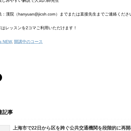
親しみやすい解説で人気の帥先生
法：漢院（hanyuan@jicsh.com）までまたは直接先生までご連絡くださ
方はレッスンを2コマご利用いただけます！
's NEW
,
開講中のコース
連記事
上海市で22日から区を跨ぐ公共交通機関を段階的に再開