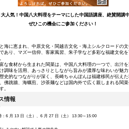
月大人気！中国八大料理をテーマにした中国語講座、絶賛開講
ぜひこの機会にご参加ください！
と海に恵まれ、中原文化・閩越古文化・海上シルクロードの文
であり、マズー信仰、客家風習、朱子学など多彩な福建文化を
。
富な食材から生まれた閩菜は、中国八大料理の一つで、出汁を
け調味を活用、あっさりとしながら旨みが濃厚な味わいが魅力
歴史的なつながりが深く、長崎ちゃんぽんは福建移民が伝えた
、佛跳牆、海蠣煎、沙茶麺などは国内外で広く親しまれる閩菜
す。
ス情報
：6 月 13 日（土）、
6 月 27 日（土）
13:30～15:00