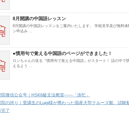
8月開講の中国語レッスン
8月開講の中国語レッスンをご案内いたします。 学校見学及び無料体
ン申込み …
●慣用句で覚える中国語のページができました！
ロンちゃんの送る『慣用句で覚える中国語』がスタート！ 話の中で
えるよう …
漢院微信公众号｜HSK6級文法教室——「连忙」
漢院の誇り｜受講生のLuigi様が携わった国産大型クルーズ船、試験
事完了