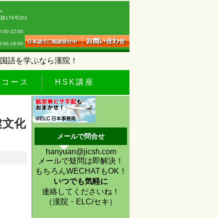
m
176号201
0-22:00
18:00
国語を学ぶなら漢院！
休コース
HSK講座
建文化
メールで問合せ
hanyuan@jicsh.com
メールで疑問は即解決！
もちろんWECHATもOK！
いつでも気軽に
連絡してくださいね！
（漢院・ELC/セキ）