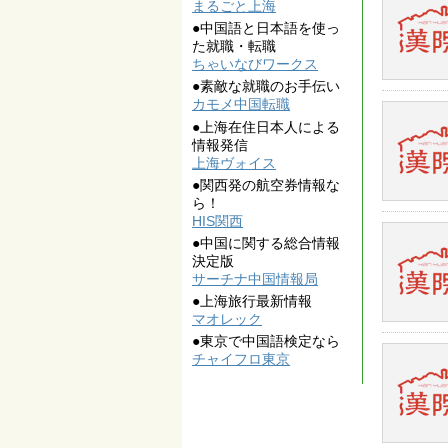
まるごと上海
●中国語と日本語を使っ
た就職・転職
ちゃいなびワークス
●素敵な就職のお手伝い
カモメ中国転職
●上海在住日本人による
情報発信
上海ヴォイス
●関西発の航空券情報な
ら！
HIS関西
●中国に関する総合情報
決定版
サーチナ中国情報局
●上海旅行最新情報
マオレック
●東京で中国語検定なら
チャイフロ東京