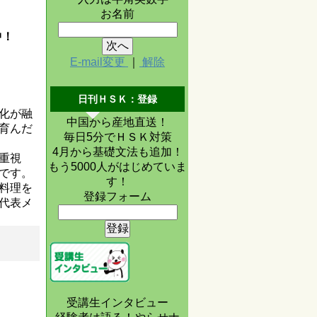
お名前
中！
E-mail変更
｜
解除
日刊ＨＳＫ：登録
化が融
中国から産地直送！
育んだ
毎日5分でＨＳＫ対策
4月から基礎文法も追加！
重視
もう5000人がはじめていま
です。
す！
料理を
登録フォーム
代表メ
受講生インタビュー