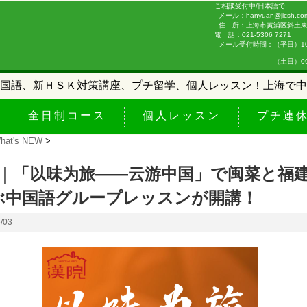
ご相談受付中/日本語で
メール：hanyuan@jicsh.co
住 所：上海市黄浦区斜土東路
電 話：021-5306 7271
メール受付時間：（平日）10:0
（土日）09:00-
国語、新ＨＳＫ対策講座、プチ留学、個人レッスン！上海で中
全日制コース
個人レッスン
プチ連
hat's NEW
>
期｜「以味为旅——云游中国」で闽菜と福
ぶ中国語グループレッスンが開講！
6/03