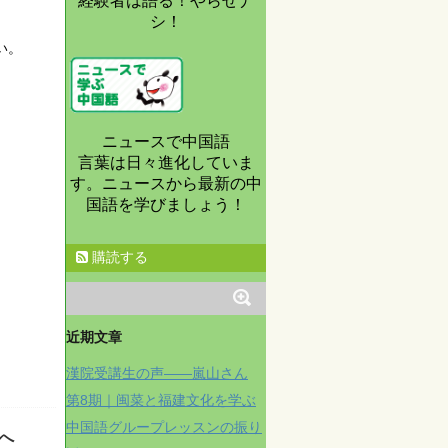
経験者は語る！やらせナ
シ！
い。
ニュースで中国語
言葉は日々進化していま
す。ニュースから最新の中
国語を学びましょう！
購読する
近期文章
漢院受講生の声——嵐山さん
第8期｜闽菜と福建文化を学ぶ
中国語グループレッスンの振り
へ