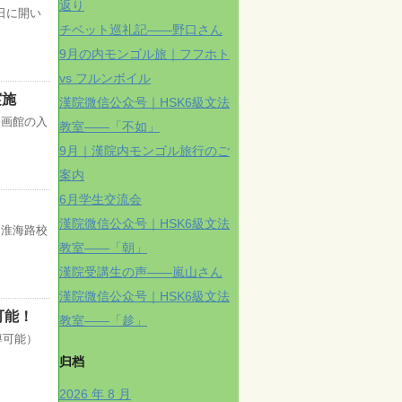
返り
日に開い
チベット巡礼記——野口さん
9月の内モンゴル旅｜フフホト
vs フルンボイル
実施
漢院微信公众号｜HSK6級文法
映画館の入
教室——「不如」
9月｜漢院内モンゴル旅行のご
案内
6月学生交流会
漢院微信公众号｜HSK6級文法
）淮海路校
教室——「朝」
漢院受講生の声——嵐山さん
漢院微信公众号｜HSK6級文法
可能！
教室——「趁」
導可能）
归档
2026 年 8 月