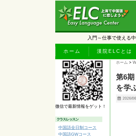
入門～仕事で使える中
ホーム
漢院ELCとは
ホーム
>
W
第6
を学
2026/0
微信で最新情報をゲット！
中国語全日制コース
中国語GWコース