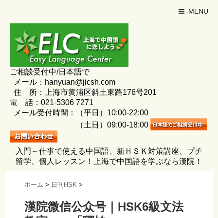
MENU
ご相談受付中/日本語で
メール：hanyuan@jicsh.com
住 所：上海市黄浦区斜土東路176号201
電 話：021-5306 7271
メール受付時間：（平日）10:00-22:00
（土日）09:00-18:00
入門～仕事で使える中国語、新ＨＳＫ対策講座、プチ
留学、個人レッスン！上海で中国語を学ぶなら漢院！
ホーム
>
日刊HSK
>
漢院微信公众号｜HSK6級文法