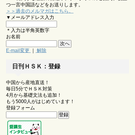
つ一言中国語などをお送りします。
＞＞過去のメルマガはこちら。
▼メールアドレス入力
＊入力は半角英数字
お名前
E-mail変更
｜
解除
日刊ＨＳＫ：登録
中国から産地直送！
毎日5分でＨＳＫ対策
4月から基礎文法も追加！
もう5000人がはじめています！
登録フォーム