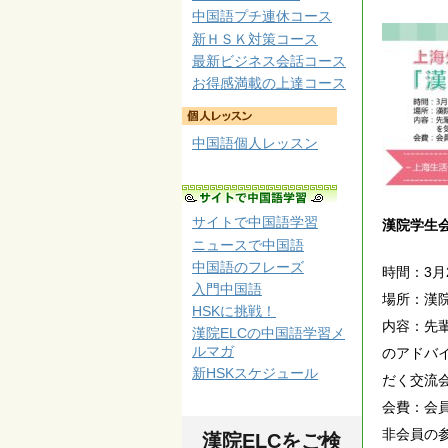
中国語プチ連休コース
新ＨＳＫ対策コース
最新ビジネス会話コース
お得感満載の上達コース
中国語個人レッスン
サイトで中国語学習
漢院学生
ニュースで中国語
中国語のフレーズ
時間：3月2
入門中国語
場所：漢
HSKに挑戦！
内容：先
漢院ELCの中国語学習メ
ルマガ
のアドバ
新HSKスケジュール
だく交流会
会費：会
非会員の参
漢院ELCをご検