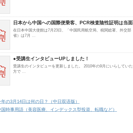
日本から中国への国際便乗客、PCR検査陰性証明は当面
在日本中国大使館は7月23日、「中国民用航空局、税関総署、外交部
省）は7月 …
●受講生インタビューUPしました！
受講生のインタビューを更新しました。 2010年の9月にいらしてい
方で …
今年の3月14日は何の日？（中日双语版）
中国時事用語（美容医療、インデックス型投資、転職など）