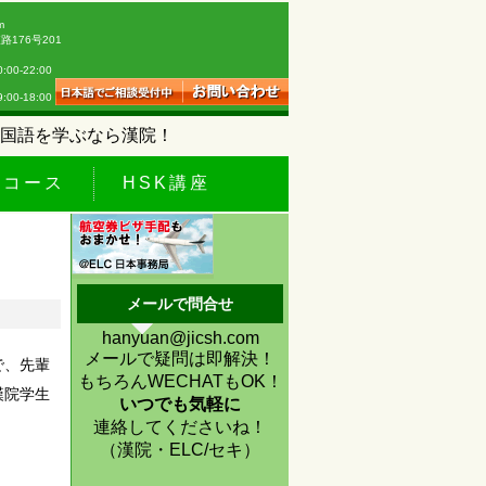
m
176号201
0-22:00
18:00
国語を学ぶなら漢院！
休コース
HSK講座
メールで問合せ
hanyuan@jicsh.com
メールで疑問は即解決！
で、先輩
もちろんWECHATもOK！
漢院学生
いつでも気軽に
連絡してくださいね！
（漢院・ELC/セキ）