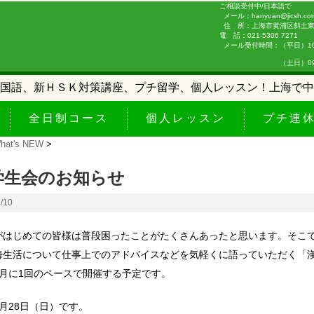
ご相談受付中/日本語で
メール：hanyuan@jicsh.co
住 所：上海市黄浦区斜土東路
電 話：021-5306 7271
メール受付時間：（平日）10:0
（土日）09:00-
国語、新ＨＳＫ対策講座、プチ留学、個人レッスン！上海で中
全日制コース
個人レッスン
プチ連
hat's NEW
>
学生会のお知らせ
3/10
がはじめての皆様は普段困ったことがたくさんあったと思います。そこ
海生活について仕事上でのアドバイスなどを気軽くに語っていただく「
ヶ月に1回のペースで開催する予定です。
月28日（日）です。