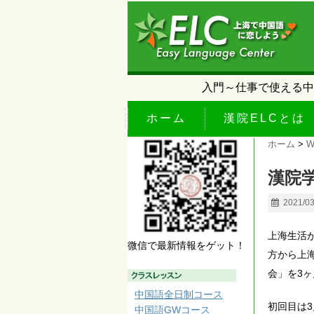
入門～仕事で使える中
ホーム
漢院ELCとは
ホーム
>
W
漢院
2021/0
上海生活
微信で最新情報をゲット！
方から上
会」を3
中国語全日制コース
初回目は3
中国語GWコース