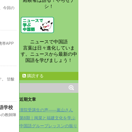
経験者は語る！やらせナ
シ！
、今回の
ニュースで中国語
帯APP
言葉は日々進化していま
す。ニュースから最新の中
国語を学びましょう！
購読する
。 甘酸
近期文章
語学校
漢院受講生の声——嵐山さん
ルの教師陣
第8期｜闽菜と福建文化を学ぶ
中国語グループレッスンの振り