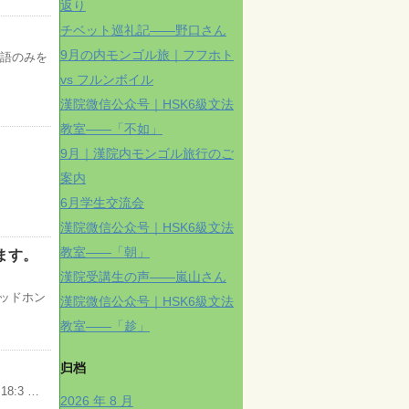
返り
チベット巡礼記——野口さん
9月の内モンゴル旅｜フフホト
国語のみを
vs フルンボイル
漢院微信公众号｜HSK6級文法
教室——「不如」
9月｜漢院内モンゴル旅行のご
案内
6月学生交流会
漢院微信公众号｜HSK6級文法
教室——「朝」
ます。
漢院受講生の声——嵐山さん
ヘッドホン
漢院微信公众号｜HSK6級文法
教室——「趁」
归档
8:3 …
2026 年 8 月