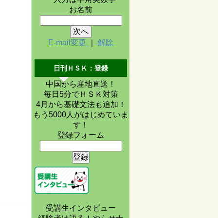
お名前
E-mail変更
｜
解除
日刊ＨＳＫ：登録
中国から産地直送！
毎日5分でＨＳＫ対策
4月から基礎文法も追加！
もう5000人がはじめていま
す！
登録フォーム
受講生インタビュー