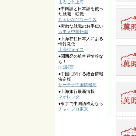
まるごと上海
●中国語と日本語を使っ
た就職・転職
ちゃいなびワークス
●素敵な就職のお手伝い
カモメ中国転職
●上海在住日本人による
情報発信
上海ヴォイス
●関西発の航空券情報な
ら！
HIS関西
●中国に関する総合情報
決定版
サーチナ中国情報局
●上海旅行最新情報
マオレック
●東京で中国語検定なら
チャイフロ東京