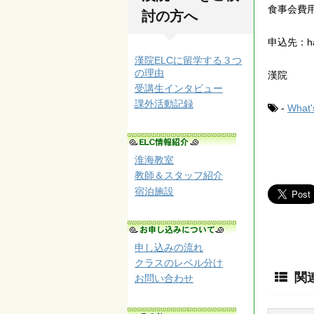
食事会費用
討の方へ
申込先：ha
漢院ELCに留学する３つ
の理由
漢院
受講生インタビュー
課外活動記録
-
What
淮海教室
教師＆スタッフ紹介
宿泊施設
申し込みの流れ
クラスのレベル分け
関
お問い合わせ