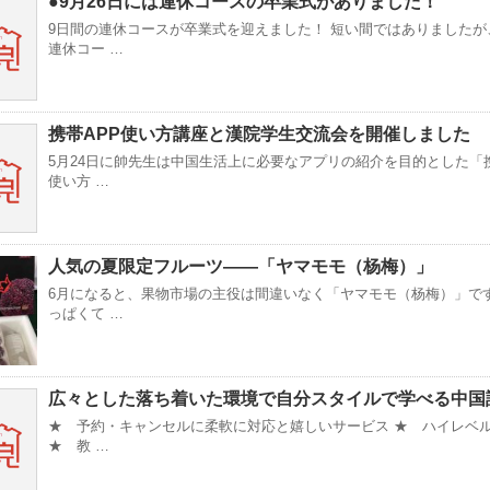
●9月26日には連休コースの卒業式がありました！
9日間の連休コースが卒業式を迎えました！ 短い間ではありましたが
連休コー …
携帯APP使い方講座と漢院学生交流会を開催しました
5月24日に帥先生は中国生活上に必要なアプリの紹介を目的とした「携
使い方 …
人気の夏限定フルーツ——「ヤマモモ（杨梅）」
6月になると、果物市場の主役は間違いなく「ヤマモモ（杨梅）」です
っぱくて …
広々とした落ち着いた環境で自分スタイルで学べる中国
★ 予約・キャンセルに柔軟に対応と嬉しいサービス ★ ハイレベ
★ 教 …