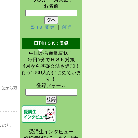
お名前
E-mail変更
｜
解除
日刊ＨＳＫ：登録
中国から産地直送！
毎日5分でＨＳＫ対策
4月から基礎文法も追加！
もう5000人がはじめていま
す！
登録フォーム
しながら万
Ｂの方、
受講生インタビュー