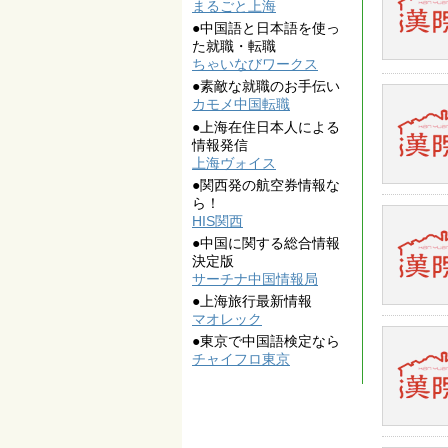
まるごと上海
●中国語と日本語を使っ
た就職・転職
ちゃいなびワークス
●素敵な就職のお手伝い
カモメ中国転職
●上海在住日本人による
情報発信
上海ヴォイス
●関西発の航空券情報な
ら！
HIS関西
●中国に関する総合情報
決定版
サーチナ中国情報局
●上海旅行最新情報
マオレック
●東京で中国語検定なら
チャイフロ東京