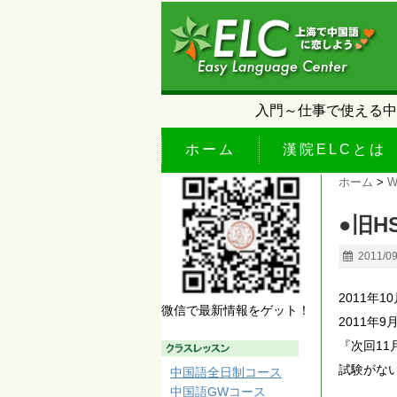
入門～仕事で使える中
ホーム
漢院ELCとは
ホーム
>
W
●旧
2011/0
2011年
微信で最新情報をゲット！
2011年
『次回1
試験がない
中国語全日制コース
中国語GWコース