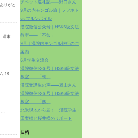
チベット巡礼記——野口さん
にありがと
9月の内モンゴル旅｜フフホト
vs フルンボイル
漢院微信公众号｜HSK6級文法
教室——「不如」
 週末
9月｜漢院内モンゴル旅行のご
案内
6月学生交流会
漢院微信公众号｜HSK6級文法
 18 …
教室——「朝」
漢院受講生の声——嵐山さん
漢院微信公众号｜HSK6級文法
教室——「趁」
北米現地から届く｜漢院学生・
 …
田実様と桜井様のリポート
归档