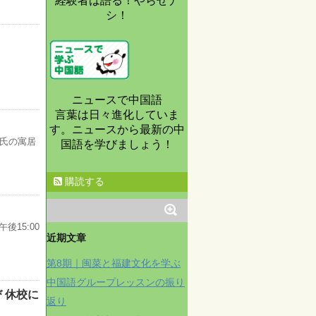
経験者は語る！やらせナ
シ！
ニュースで中国語
言葉は日々進化していま
す。ニュースから最新の中
氏の寓居
国語を学びましょう！
購読する
15:00
近期文章
第8期｜闽菜と福建文化を学ぶ
中国語グループレッスンの振り
 休校に
返り