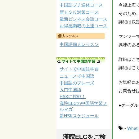
今後上海
中国語プチ連休コース
新ＨＳＫ対策コース
そのため、
最新ビジネス会話コース
詳細は決
お得感満載の上達コース
マンツー
中国語個人レッスン
興味のあ
詳細はこ
詳細はこ
サイトで中国語学習
ニュースで中国語
お気軽に
中国語のフレーズ
入門中国語
お問合せ
HSKに挑戦！
漢院ELCの中国語学習メ
●グーグル
ルマガ
新HSKスケジュール
-
What
漢院ELCをご検