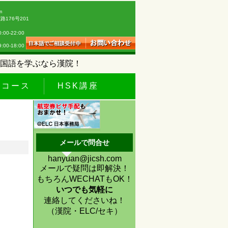
m
176号201
0-22:00
18:00
国語を学ぶなら漢院！
休コース
HSK講座
メールで問合せ
hanyuan@jicsh.com
メールで疑問は即解決！
もちろんWECHATもOK！
いつでも気軽に
連絡してくださいね！
（漢院・ELC/セキ）