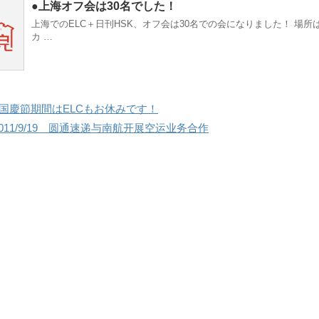
●上海オフ会は30名でした！
上海でのELC＋日刊HSK、オフ会は30名での会になりました！ 場所
カ …
●国慶節期間はELCもお休みです！
2011/9/19 圆通速递与南航开展空运业务合作