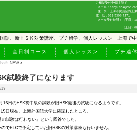
ご相談受付中/日本語で
メール：hanyuan@jicsh.co
住 所：上海市黄浦区斜土東路
電 話：021-5306 7271
メール受付時間：（平日）10:0
（土日）09:00-
国語、新ＨＳＫ対策講座、プチ留学、個人レッスン！上海で中
全日制コース
個人レッスン
プチ連
hat's NEW
>
HSK試験終了になります
9/19
10月16日のHSK初中級の試験が旧HSK最後の試験になるようです。
9月15日現在、上海外国語大学に確認したところ、
1月の試験は行わない』という回答でした。
のでELCで予定していた旧HSKの対策講座も行いません。