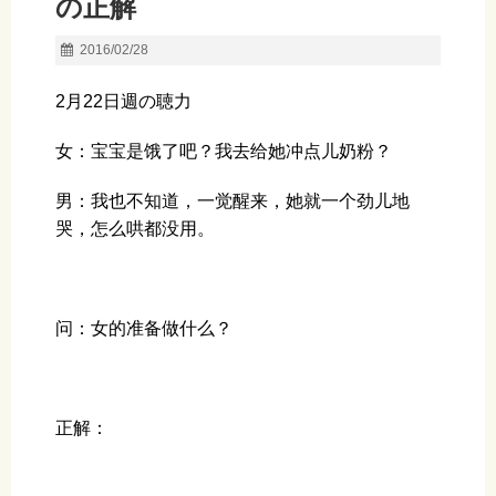
の正解
2016/02/28
2月22日週の聴力
女：宝宝是饿了吧？我去给她冲点儿奶粉？
男：我也不知道，一觉醒来，她就一个劲儿地
哭，怎么哄都没用。
问：女的准备做什么？
正解：