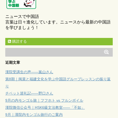
ニュースで中国語
言葉は日々進化しています。ニュースから最新の中国語
を学びましょう！
購読する
近期文章
漢院受講生の声——嵐山さん
第8期｜闽菜と福建文化を学ぶ中国語グループレッスンの振り返
り
チベット巡礼記——野口さん
9月の内モンゴル旅｜フフホト vs フルンボイル
漢院微信公众号｜HSK6級文法教室——「不如」
9月｜漢院内モンゴル旅行のご案内