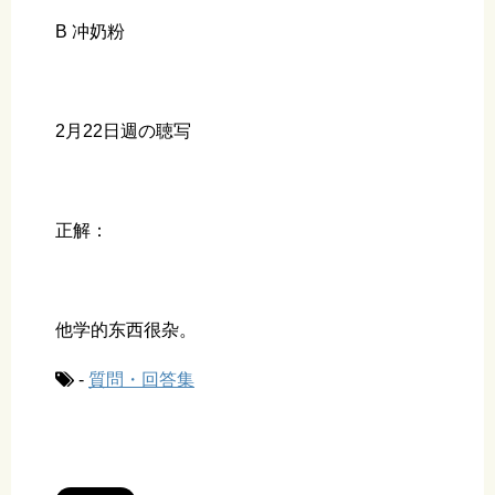
B 冲奶粉
2月22日週の聴写
正解：
他学的东西很杂。
-
質問・回答集