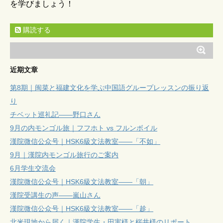
を学びましょう！
購読する
近期文章
第8期｜闽菜と福建文化を学ぶ中国語グループレッスンの振り返
り
チベット巡礼記——野口さん
9月の内モンゴル旅｜フフホト vs フルンボイル
漢院微信公众号｜HSK6級文法教室——「不如」
9月｜漢院内モンゴル旅行のご案内
6月学生交流会
漢院微信公众号｜HSK6級文法教室——「朝」
漢院受講生の声——嵐山さん
漢院微信公众号｜HSK6級文法教室——「趁」
北米現地から届く｜漢院学生・田実様と桜井様のリポート