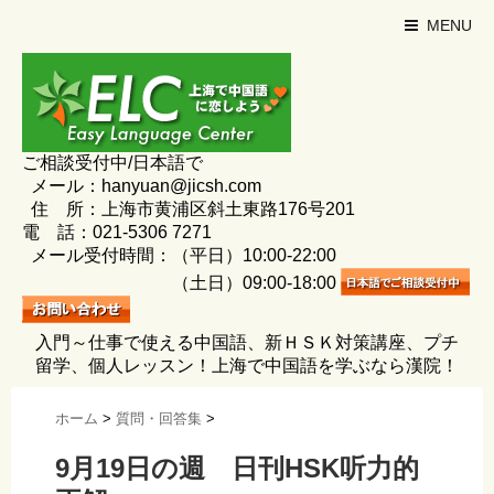
MENU
ご相談受付中/日本語で
メール：hanyuan@jicsh.com
住 所：上海市黄浦区斜土東路176号201
電 話：021-5306 7271
メール受付時間：（平日）10:00-22:00
（土日）09:00-18:00
入門～仕事で使える中国語、新ＨＳＫ対策講座、プチ
留学、個人レッスン！上海で中国語を学ぶなら漢院！
ホーム
>
質問・回答集
>
9月19日の週 日刊HSK听力的