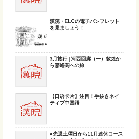
漢院・ELCの電子パンフレット
を見ましょう！
3月旅行 | 河西回廊（一）敦煌か
ら嘉峪関への旅
【口语卡片】注目！手抜きネイ
ティブ中国語
●先週土曜日から11月連休コース