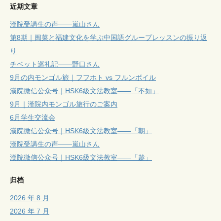
近期文章
漢院受講生の声——嵐山さん
第8期｜闽菜と福建文化を学ぶ中国語グループレッスンの振り返
り
チベット巡礼記——野口さん
9月の内モンゴル旅｜フフホト vs フルンボイル
漢院微信公众号｜HSK6級文法教室——「不如」
9月｜漢院内モンゴル旅行のご案内
6月学生交流会
漢院微信公众号｜HSK6級文法教室——「朝」
漢院受講生の声——嵐山さん
漢院微信公众号｜HSK6級文法教室——「趁」
归档
2026 年 8 月
2026 年 7 月