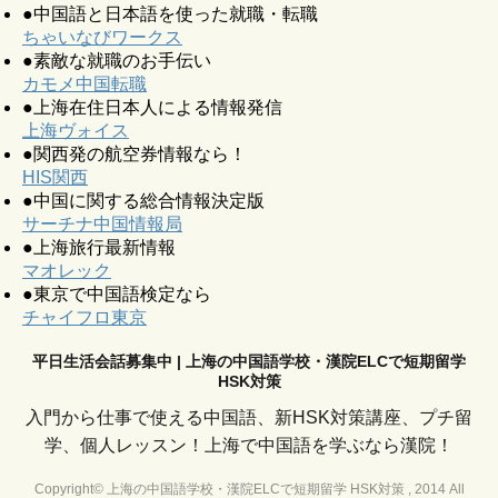
●中国語と日本語を使った就職・転職
ちゃいなびワークス
●素敵な就職のお手伝い
カモメ中国転職
●上海在住日本人による情報発信
上海ヴォイス
●関西発の航空券情報なら！
HIS関西
●中国に関する総合情報決定版
サーチナ中国情報局
●上海旅行最新情報
マオレック
●東京で中国語検定なら
チャイフロ東京
平日生活会話募集中 | 上海の中国語学校・漢院ELCで短期留学
HSK対策
入門から仕事で使える中国語、新HSK対策講座、プチ留
学、個人レッスン！上海で中国語を学ぶなら漢院！
Copyright© 上海の中国語学校・漢院ELCで短期留学 HSK対策 , 2014 All