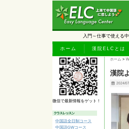
入門～仕事で使える中
ホーム
漢院ELCとは
ホーム
>
W
漢院
2024/0
微信で最新情報をゲット！
中国語全日制コース
中国語GWコース