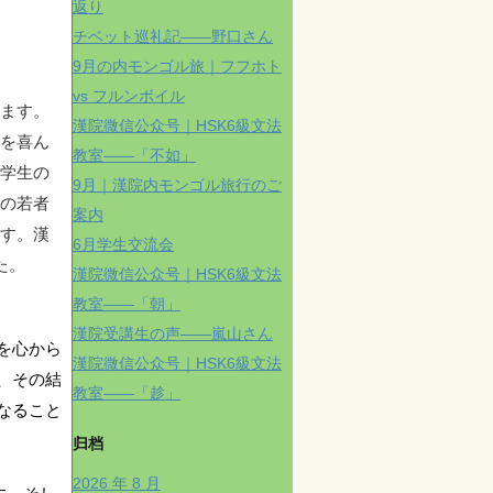
返り
チベット巡礼記——野口さん
9月の内モンゴル旅｜フフホト
vs フルンボイル
ます。
漢院微信公众号｜HSK6級文法
を喜ん
教室——「不如」
学生の
9月｜漢院内モンゴル旅行のご
の若者
案内
す。漢
6月学生交流会
た。
漢院微信公众号｜HSK6級文法
教室——「朝」
漢院受講生の声——嵐山さん
を心から
漢院微信公众号｜HSK6級文法
、その結
教室——「趁」
なること
归档
2026 年 8 月