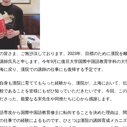
の皆さま、ご無沙汰しております。2023年、目標のために漢院を
講師呉凡と申します。今年9月に復旦大学国際中国語教育学科の大
海に戻り、漢院での講師の仕事にも復帰する予定です。
自身も漢院に育ててもらった経験から、漢院が、上海において、伝
校であることを皆様にもぜひ知っていただきたいです。今回、この
ださった、親愛なる宋先生や同僚たちに心から感謝します。
語専攻から国際中国語教育修士に転向することを決めた理由は、間
の仕事での経験によるものです。ひとつは漢院の講師育成メカニズ