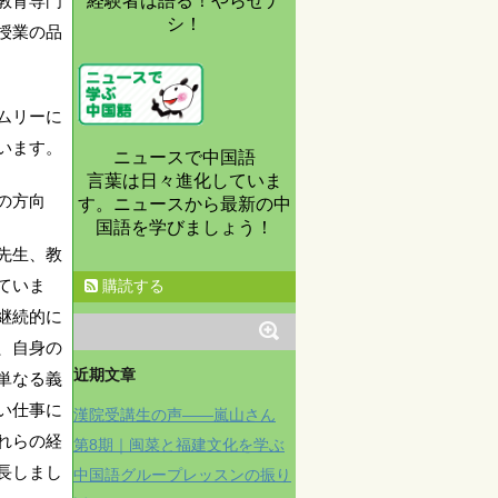
経験者は語る！やらせナ
教育専門
シ！
授業の品
ムリーに
います。
ニュースで中国語
言葉は日々進化していま
の方向
す。ニュースから最新の中
国語を学びましょう！
先生、教
ていま
購読する
継続的に
、自身の
近期文章
単なる義
い仕事に
漢院受講生の声——嵐山さん
れらの経
第8期｜闽菜と福建文化を学ぶ
長しまし
中国語グループレッスンの振り