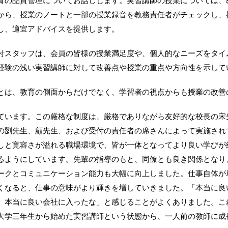
育の品質管理についてお話しします。実習講師の授業については、
から、授業のノートと一部の授業録音を教務責任者がチェックし、
し、適宜アドバイスを提供します。
付スタッフは、会員の皆様の授業満足度や、個人的なニーズをタイ
経験の浅い実習講師に対して改善点や授業の重点や方向性を示して
とは、教育の側面からだけでなく、学習者の視点からも授業の改善
ています。この厳格な制度は、厳格でありながら友好的な校長の宋
の劉先生、顧先生、および受付の責任者の席さんによって実施され
しと寛容さが溢れる職場環境で、皆が一体となってより良い学びが
るようにしています。先輩の指導のもと、同僚とも良き関係となり
ークとコミュニケーション能力も大幅に向上しました。仕事自体が
くなると、仕事の意味がより輝きを増していきました。「本当に良
、本当に良い会社に入ったな」と感じることがよくありました。こ
大学三年生から始めた実習講師という状態から、一人前の教師に成