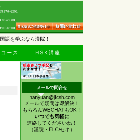
m
176号201
0-22:00
18:00
国語を学ぶなら漢院！
休コース
HSK講座
メールで問合せ
hanyuan@jicsh.com
メールで疑問は即解決！
もちろんWECHATもOK！
いつでも気軽に
連絡してくださいね！
（漢院・ELC/セキ）