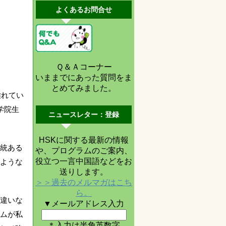
よくあるお問合せ
Ｑ＆Ａコーナー
いままでにあった質問をま
とめてみました。
離れてい
学院生
ニュースレター：登録
HSKに関する最新の情報
統ある
や、プログラムのご案内、
役立つ一言中国語などをお
ような
送りします。
＞＞過去のメルマガはこち
ら。
違いな
▼メールアドレス入力
ムが私
＊入力は半角英数字