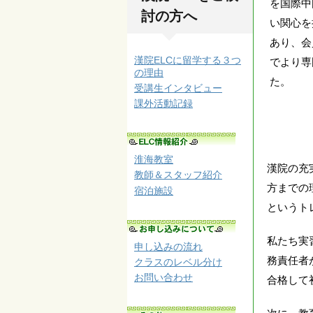
を国際中
討の方へ
い関心を
あり、会
漢院ELCに留学する３つ
でより専
の理由
た。
受講生インタビュー
課外活動記録
淮海教室
漢院の充
教師＆スタッフ紹介
方までの
宿泊施設
というト
私たち実
申し込みの流れ
務責任者
クラスのレベル分け
お問い合わせ
合格して