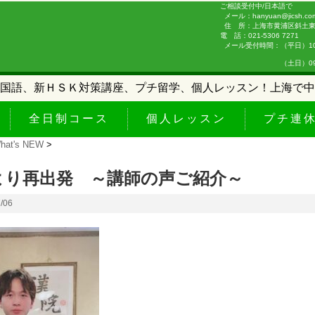
ご相談受付中/日本語で
メール：hanyuan@jicsh.co
住 所：上海市黄浦区斜土東路
電 話：021-5306 7271
メール受付時間：（平日）10:0
（土日）09:00-
国語、新ＨＳＫ対策講座、プチ留学、個人レッスン！上海で中
全日制コース
個人レッスン
プチ連
hat's NEW
>
より再出発 ～講師の声ご紹介～
7/06