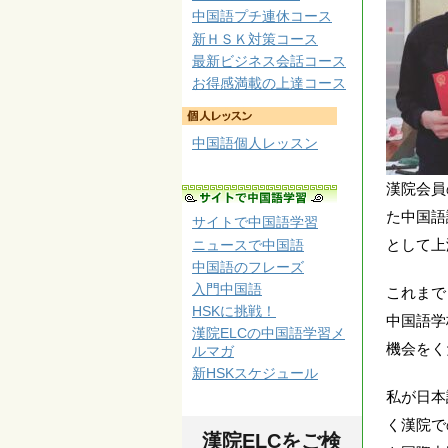
中国語プチ連休コース
新ＨＳＫ対策コース
最新ビジネス会話コース
お得感満載の上達コース
中国語個人レッスン
漢院会員
た中国語
サイトで中国語学習
として上
ニュースで中国語
中国語のフレーズ
入門中国語
これまで
HSKに挑戦！
中国語学
漢院ELCの中国語学習メ
機会をく
ルマガ
新HSKスケジュール
私が日本
く漢院で
漢院ELCをご検