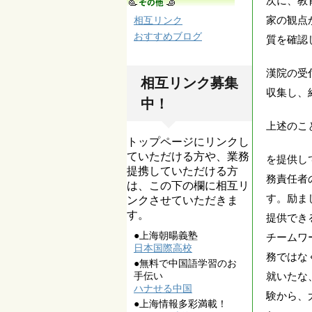
次に、教
家の観点
相互リンク
おすすめブログ
質を確認
漢院の受
相互リンク募集
収集し、
中！
上述のこ
トップページにリンクし
ていただける方や、業務
を提供し
提携していただける方
務責任者
は、この下の欄に相互リ
す。励ま
ンクさせていただきま
す。
提供でき
●上海朝暘義塾
チームワ
日本国際高校
務ではな
●無料で中国語学習のお
手伝い
就いたな
ハナせる中国
験から、
●上海情報多彩満載！