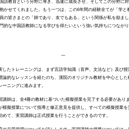
国語教育という分野に導き、迅速に成長させ、そしてこの分野に対
抱かせてくれました。もう一つは、この6年間の経験全てが「学と
員の皆さまとの「師であり、友でもある」という関係が私を励まし
門的な中国語教師になる学びを得たいという強い気持ちにつながり
一
実したトレーニングは、まず言語学知識（音声、文法など）及び授
理論的なレッスンを経たのち、漢院のオリジナル教材を中心とした
レーニングに進みます。
習講師は、全4冊の教材に基づいた模擬授業を完了する必要があり
が模擬授業について指導と修正意見を提供し、すべての模擬授業を
初めて、実習講師は正式授業を行うことができるのです。