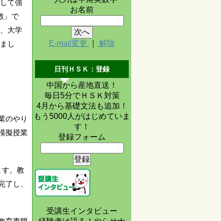
して強
お名前
教」で
、大学
E-mail変更
｜
解除
まし
日刊ＨＳＫ：登録
中国から産地直送！
毎日5分でＨＳＫ対策
4月から基礎文法も追加！
もう5000人がはじめていま
業のやり
す！
模擬授業
登録フォーム
ます。教
完了し、
受講生インタビュー