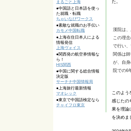
た。
まるごと上海
●中国語と日本語を使っ
た就職・転職
ちゃいなびワークス
●素敵な就職のお手伝い
漢院は、
カモメ中国転職
●上海在住日本人による
この理念
情報発信
で行い、
上海ヴォイス
関係は師
●関西発の航空券情報な
ら！
が、自身
HIS関西
院での6
●中国に関する総合情報
決定版
サーチナ中国情報局
●上海旅行最新情報
このよう
マオレック
●東京で中国語検定なら
感じたの
チャイフロ東京
果を理論
を決めま