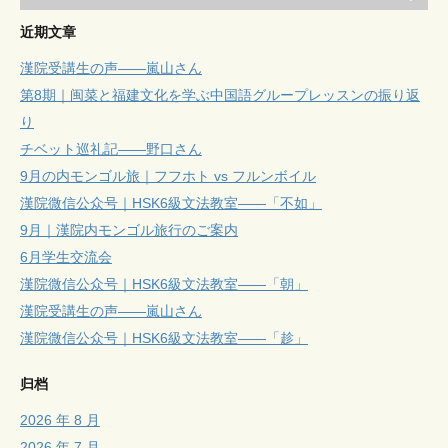
近期文章
漢院受講生の声——嵐山さん
第8期｜闽菜と福建文化を学ぶ中国語グループレッスンの振り返
り
チベット巡礼記——野口さん
9月の内モンゴル旅｜フフホト vs フルンボイル
漢院微信公众号｜HSK6級文法教室——「不如」
9月｜漢院内モンゴル旅行のご案内
6月学生交流会
漢院微信公众号｜HSK6級文法教室——「朝」
漢院受講生の声——嵐山さん
漢院微信公众号｜HSK6級文法教室——「趁」
归档
2026 年 8 月
2026 年 7 月