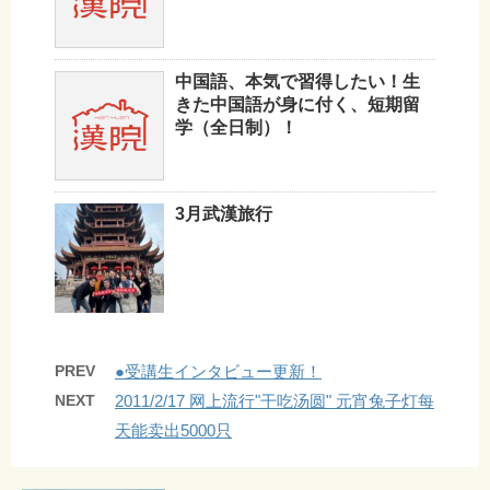
中国語、本気で習得したい！生
きた中国語が身に付く、短期留
学（全日制）！
3月武漢旅行
PREV
●受講生インタビュー更新！
NEXT
2011/2/17 网上流行"干吃汤圆" 元宵兔子灯每
天能卖出5000只