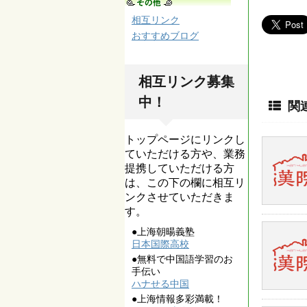
相互リンク
おすすめブログ
相互リンク募集
中！
関
トップページにリンクし
ていただける方や、業務
提携していただける方
は、この下の欄に相互リ
ンクさせていただきま
す。
●上海朝暘義塾
日本国際高校
●無料で中国語学習のお
手伝い
ハナせる中国
●上海情報多彩満載！