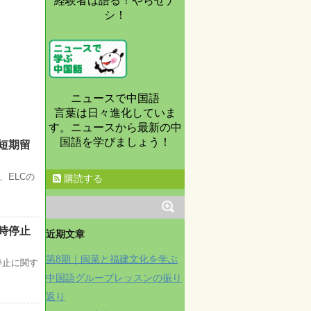
経験者は語る！やらせナ
シ！
ニュースで中国語
言葉は日々進化していま
す。ニュースから最新の中
国語を学びましょう！
短期留
ELCの
購読する
時停止
近期文章
第8期｜闽菜と福建文化を学ぶ
停止に関す
中国語グループレッスンの振り
返り