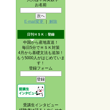
お名前
E-mail変更
｜
解除
日刊ＨＳＫ：登録
中国から産地直送！
毎日5分でＨＳＫ対策
4月から基礎文法も追加！
もう5000人がはじめていま
す！
登録フォーム
受講生インタビュー