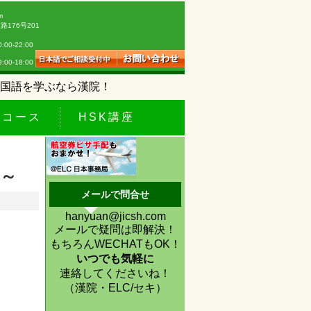
m
176号201
0-22:00
18:00
国語を学ぶなら漢院！
休コース
HSK講座
ー～
メールで問合せ
hanyuan@jicsh.com
メールで疑問は即解決！
もちろんWECHATもOK！
いつでも気軽に
連絡してくださいね！
（漢院・ELC/セキ）