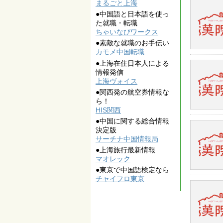
まるごと上海
●中国語と日本語を使っ
た就職・転職
ちゃいなびワークス
●素敵な就職のお手伝い
カモメ中国転職
●上海在住日本人による
情報発信
上海ヴォイス
●関西発の航空券情報な
ら！
HIS関西
●中国に関する総合情報
決定版
サーチナ中国情報局
●上海旅行最新情報
マオレック
●東京で中国語検定なら
チャイフロ東京