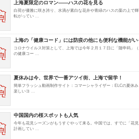
上海夏限定のロマン——ハスの花を見る
白荷が優雅に咲き誇り、水滴が素白な花弁や青緑のハスの葉の上で輝
転がってい …
上海の「健康コード」には防疫の他にも便利な機能がい
コロナウイルス対策として、上海では今年２月１７日に「随申码」（
の健康コー …
夏休みは今、世界で一番アツイ街、上海で留学！
簡単フラッシュ動画制作サイト：コマーシャライザー：ELCの夏休み
楽しいヨ …
中国国内の桜スポットも人気
今年も花見シーズンがもうすぐやって来る。中国では、すでに「花見
計画してい …