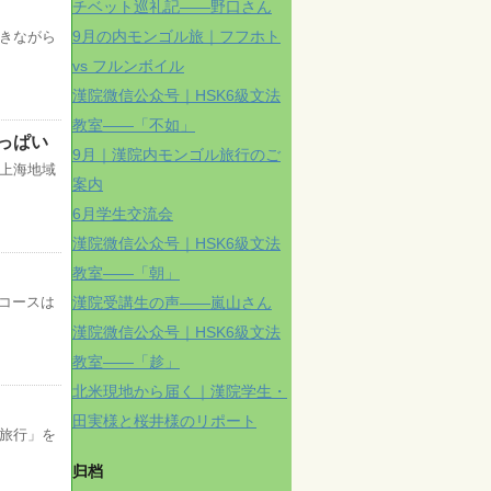
チベット巡礼記——野口さん
9月の内モンゴル旅｜フフホト
きながら
vs フルンボイル
漢院微信公众号｜HSK6級文法
教室——「不如」
っぱい
9月｜漢院内モンゴル旅行のご
上海地域
案内
6月学生交流会
漢院微信公众号｜HSK6級文法
教室——「朝」
漢院受講生の声——嵐山さん
コースは
漢院微信公众号｜HSK6級文法
教室——「趁」
北米現地から届く｜漢院学生・
田実様と桜井様のリポート
旅行」を
归档