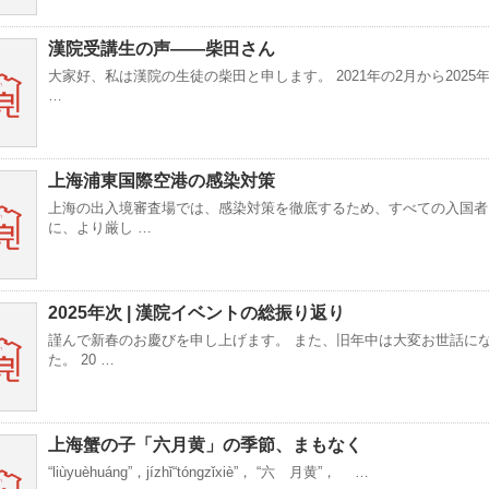
漢院受講生の声——柴田さん
大家好、私は漢院の生徒の柴田と申します。 2021年の2月から2025
…
上海浦東国際空港の感染対策
上海の出入境審査場では、感染対策を徹底するため、すべての入国者
に、より厳し …
2025年次 | 漢院イベントの総振り返り
謹んで新春のお慶びを申し上げます。 また、旧年中は大変お世話に
た。 20 …
上海蟹の子「六月黄」の季節、まもなく
“liùyuèhuánɡ”，jízhǐ“tónɡzǐxiè”， “六 月黄”， …