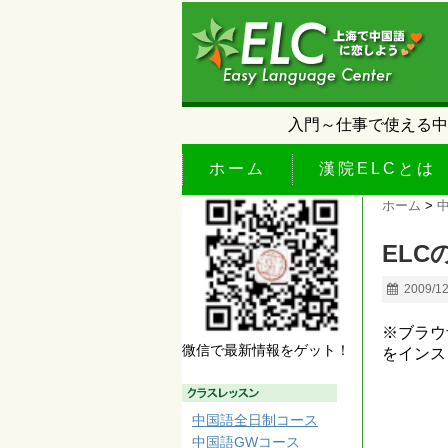
入門～仕事で使える中
ホーム
漢院ELCとは
ホーム
>
EL
2009/1
※ブラウザの
微信で最新情報をゲット！
をインス
中国語全日制コース
中国語GWコース