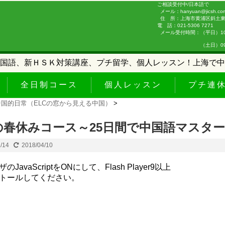
ご相談受付中/日本語で
メール：hanyuan@jicsh.co
住 所：上海市黄浦区斜土東路
電 話：021-5306 7271
メール受付時間：（平日）10:0
（土日）09:00-
国語、新ＨＳＫ対策講座、プチ留学、個人レッスン！上海で中
全日制コース
個人レッスン
プチ連
中国的日常（ELCの窓から見える中国）
>
Cの春休みコース～25日間で中国語マスタ
2/14
2018/04/10
JavaScriptをONにして、Flash Player9以上
トールしてください。