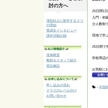
討の方へ
25日間1
入門・初
漢院ELCに留学する３つ
少人数制
の理由
受講生インタビュー
現地で学
課外活動記録
25日間
淮海教室
学校周辺
教師＆スタッフ紹介
宿泊施設
お気軽に
申し込みの流れ
-
中国
クラスのレベル分け
お問い合わせ