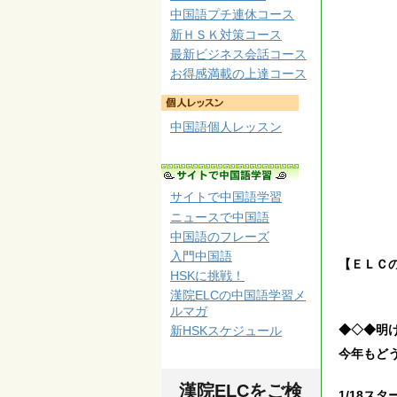
中国語プチ連休コース
新ＨＳＫ対策コース
最新ビジネス会話コース
お得感満載の上達コース
中国語個人レッスン
サイトで中国語学習
ニュースで中国語
中国語のフレーズ
入門中国語
【ＥＬＣ
HSKに挑戦！
漢院ELCの中国語学習メ
ルマガ
◆◇◆明
新HSKスケジュール
今年もど
漢院ELCをご検
1/18ス