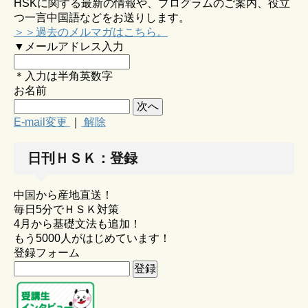
HSKに関する最新の情報や、プログラムのご案内、役立
つ一言中国語などをお送りします。
＞＞過去のメルマガはこちら。
▼メールアドレス入力
＊入力は半角英数字
お名前
E-mail変更
｜
解除
日刊ＨＳＫ：登録
中国から産地直送！
毎日5分でＨＳＫ対策
4月から基礎文法も追加！
もう5000人がはじめています！
登録フォーム