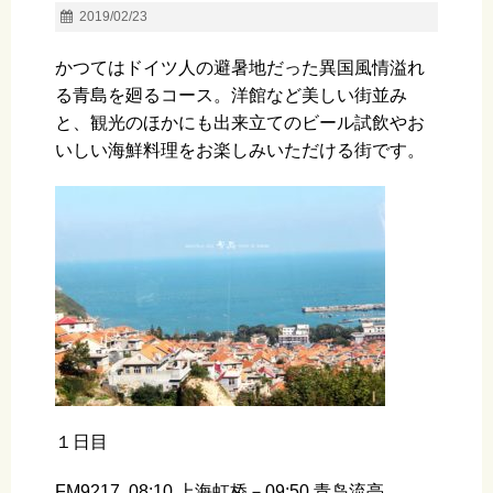
2019/02/23
かつてはドイツ人の避暑地だった異国風情溢れ
る青島を廻るコース。洋館など美しい街並み
と、観光のほかにも出来立てのビール試飲やお
いしい海鮮料理をお楽しみいただける街です。
１日目
FM9217 08:10 上海虹桥－09:50 青岛流亭