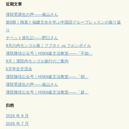
近期文章
漢院受講生の声——嵐山さん
第8期｜闽菜と福建文化を学ぶ中国語グループレッスンの振り返
り
チベット巡礼記——野口さん
9月の内モンゴル旅｜フフホト vs フルンボイル
漢院微信公众号｜HSK6級文法教室——「不如」
9月｜漢院内モンゴル旅行のご案内
6月学生交流会
漢院微信公众号｜HSK6級文法教室——「朝」
漢院受講生の声——嵐山さん
漢院微信公众号｜HSK6級文法教室——「趁」
归档
2026 年 8 月
2026 年 7 月