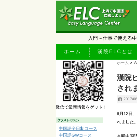
入門～仕事で使える中
ホーム
漢院ELCとは
ホーム
>
W
漢院
され
2017/0
微信で最新情報をゲット！
8月12
れました
中国語全日制コース
中国語GWコース
今回中国