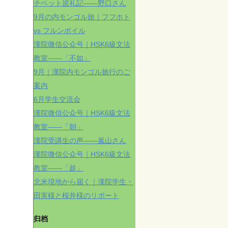
チベット巡礼記——野口さん
9月の内モンゴル旅｜フフホト
vs フルンボイル
漢院微信公众号｜HSK6級文法
教室——「不如」
9月｜漢院内モンゴル旅行のご
案内
6月学生交流会
漢院微信公众号｜HSK6級文法
教室——「朝」
漢院受講生の声——嵐山さん
漢院微信公众号｜HSK6級文法
教室——「趁」
北米現地から届く｜漢院学生・
田実様と桜井様のリポート
归档