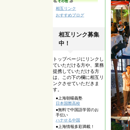
相互リンク
おすすめブログ
相互リンク募集
中！
トップページにリンクし
ていただける方や、業務
提携していただける方
は、この下の欄に相互リ
ンクさせていただきま
す。
●上海朝暘義塾
日本国際高校
●無料で中国語学習のお
手伝い
ハナせる中国
●上海情報多彩満載！