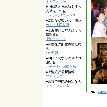
まるごと上海
●中国語と日本語を使っ
た就職・転職
ちゃいなびワークス
●素敵な就職のお手伝い
カモメ中国転職
●上海在住日本人による
情報発信
上海ヴォイス
●関西発の航空券情報な
ら！
HIS関西
●中国に関する総合情報
決定版
サーチナ中国情報局
●上海旅行最新情報
マオレック
●東京で中国語検定なら
チャイフロ東京
-
What