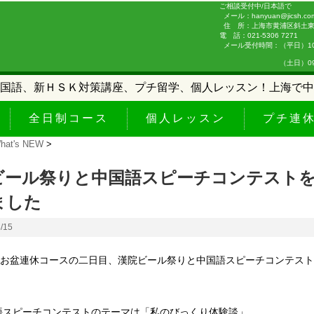
ご相談受付中/日本語で
メール：hanyuan@jicsh.co
住 所：上海市黄浦区斜土東路
電 話：021-5306 7271
メール受付時間：（平日）10:0
（土日）09:00-
国語、新ＨＳＫ対策講座、プチ留学、個人レッスン！上海で中
全日制コース
個人レッスン
プチ連
hat's NEW
>
ビール祭りと中国語スピーチコンテスト
ました
8/15
日、お盆連休コースの二日目、漢院ビール祭りと中国語スピーチコンテス
。
語スピーチコンテストのテーマは「私のびっくり体験談」。