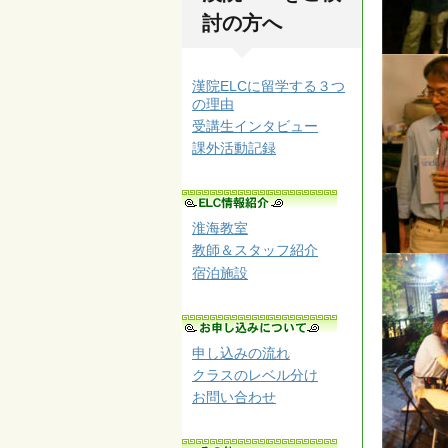
討の方へ
漢院ELCに留学する３つ
の理由
受講生インタビュー
課外活動記録
淮海教室
教師＆スタッフ紹介
宿泊施設
申し込みの流れ
クラスのレベル分け
お問い合わせ