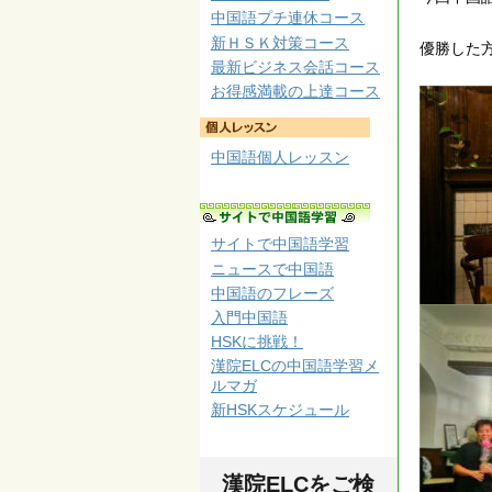
中国語プチ連休コース
新ＨＳＫ対策コース
優勝した
最新ビジネス会話コース
お得感満載の上達コース
中国語個人レッスン
サイトで中国語学習
ニュースで中国語
中国語のフレーズ
入門中国語
HSKに挑戦！
漢院ELCの中国語学習メ
ルマガ
新HSKスケジュール
漢院ELCをご検