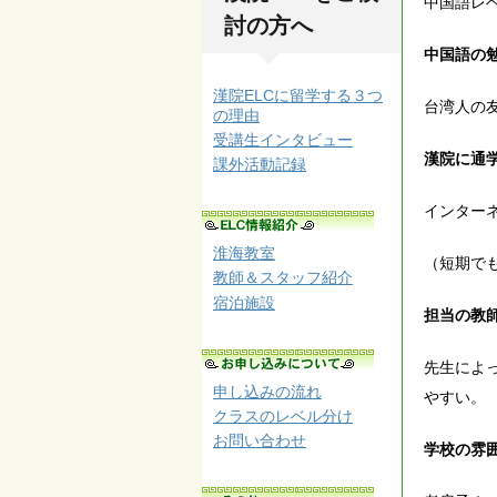
中国語レ
討の方へ
中国語の
漢院ELCに留学する３つ
台湾人の
の理由
受講生インタビュー
漢院に通
課外活動記録
インター
淮海教室
（短期で
教師＆スタッフ紹介
宿泊施設
担当の教
先生によ
申し込みの流れ
やすい。
クラスのレベル分け
お問い合わせ
学校の雰