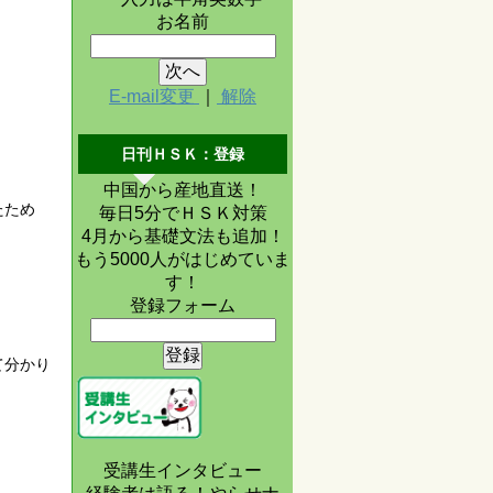
お名前
E-mail変更
｜
解除
日刊ＨＳＫ：登録
中国から産地直送！
たため
毎日5分でＨＳＫ対策
4月から基礎文法も追加！
もう5000人がはじめていま
す！
登録フォーム
て分かり
受講生インタビュー