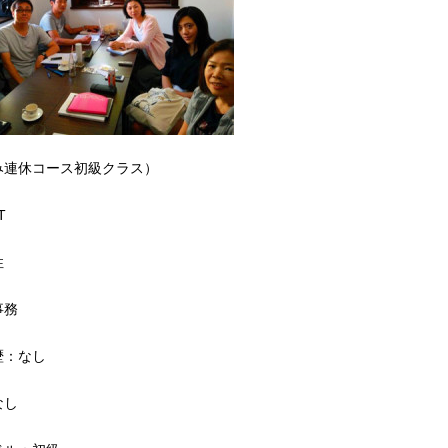
み連休コース初級クラス）
T
性
事務
歴：なし
なし