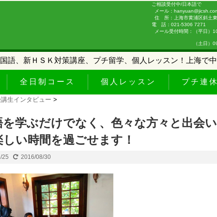
ご相談受付中/日本語で
メール：hanyuan@jicsh.co
住 所：上海市黄浦区斜土東路
電 話：021-5306 7271
メール受付時間：（平日）10:0
（土日）09:00-
国語、新ＨＳＫ対策講座、プチ留学、個人レッスン！上海で中
全日制コース
個人レッスン
プチ連
受講生インタビュー
>
語を学ぶだけでなく、色々な方々と出会
楽しい時間を過ごせます！
8/25
2016/08/30