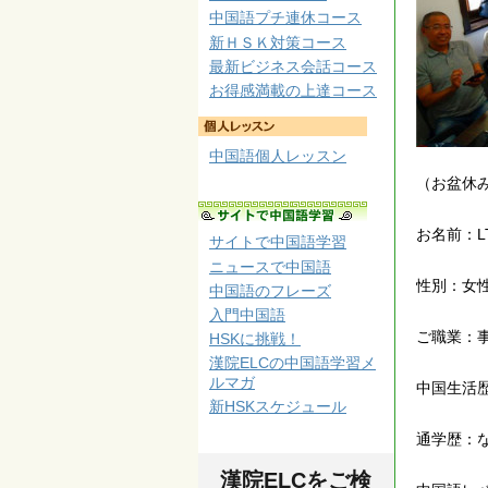
中国語プチ連休コース
新ＨＳＫ対策コース
最新ビジネス会話コース
お得感満載の上達コース
中国語個人レッスン
（お盆休
お名前：L
サイトで中国語学習
ニュースで中国語
性別：女
中国語のフレーズ
入門中国語
ご職業：
HSKに挑戦！
漢院ELCの中国語学習メ
ルマガ
中国生活
新HSKスケジュール
通学歴：
漢院ELCをご検