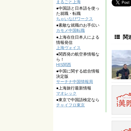
まるごと上海
●中国語と日本語を使っ
た就職・転職
ちゃいなびワークス
●素敵な就職のお手伝い
カモメ中国転職
関
●上海在住日本人による
情報発信
上海ヴォイス
●関西発の航空券情報な
ら！
HIS関西
●中国に関する総合情報
決定版
サーチナ中国情報局
●上海旅行最新情報
マオレック
●東京で中国語検定なら
チャイフロ東京