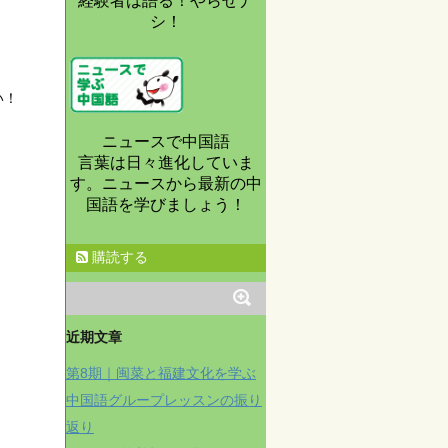
経験者は語る！やらせナ
シ！
い！
ニュースで中国語
言葉は日々進化していま
す。ニュースから最新の中
！
国語を学びましょう！
購読する
近期文章
第8期｜闽菜と福建文化を学ぶ
中国語グループレッスンの振り
返り