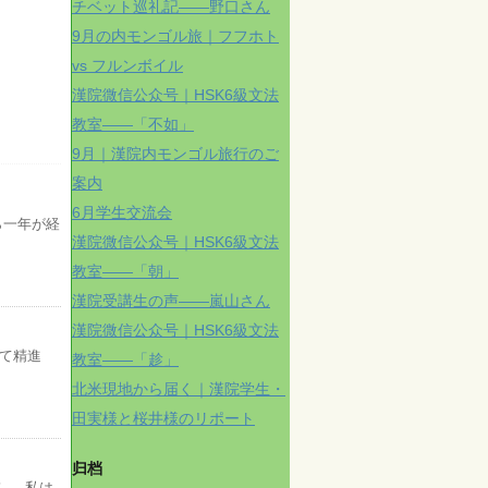
チベット巡礼記——野口さん
9月の内モンゴル旅｜フフホト
vs フルンボイル
漢院微信公众号｜HSK6級文法
教室——「不如」
9月｜漢院内モンゴル旅行のご
案内
6月学生交流会
ら一年が経
漢院微信公众号｜HSK6級文法
教室——「朝」
漢院受講生の声——嵐山さん
漢院微信公众号｜HSK6級文法
して精進
教室——「趁」
北米現地から届く｜漢院学生・
田実様と桜井様のリポート
归档
た！ 私は