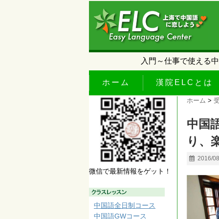
入門～仕事で使える中
ホーム
漢院ELCとは
ホーム
>
中国
り、
2016/0
微信で最新情報をゲット！
中国語全日制コース
中国語GWコース