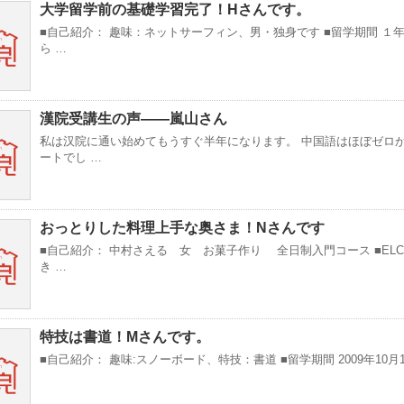
大学留学前の基礎学習完了！Hさんです。
■自己紹介： 趣味：ネットサーフィン、男・独身です ■留学期間 １年
ら …
漢院受講生の声——嵐山さん
私は汉院に通い始めてもうすぐ半年になります。 中国語はほぼゼロ
ートでし …
おっとりした料理上手な奥さま！Nさんです
■自己紹介： 中村さえる 女 お菓子作り 全日制入門コース ■EL
き …
特技は書道！Mさんです。
■自己紹介： 趣味:スノーボード、特技：書道 ■留学期間 2009年10月1