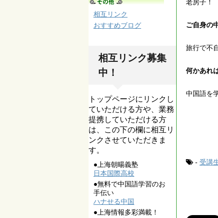
老房子！
相互リンク
ご自身の
おすすめブログ
旅行で不
相互リンク募集
何かあれ
中！
中国語を
トップページにリンクし
ていただける方や、業務
提携していただける方
は、この下の欄に相互リ
ンクさせていただきま
す。
-
受講
●上海朝暘義塾
日本国際高校
●無料で中国語学習のお
手伝い
ハナせる中国
●上海情報多彩満載！