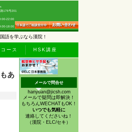
m
176号201
0-22:00
18:00
国語を学ぶなら漢院！
休コース
HSK講座
いもあ
メールで問合せ
hanyuan@jicsh.com
メールで疑問は即解決！
もちろんWECHATもOK！
いつでも気軽に
連絡してくださいね！
（漢院・ELC/セキ）