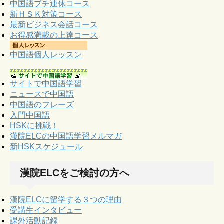
中国語プチ連休コース
新ＨＳＫ対策コース
最新ビジネス会話コース
お得感満載の上達コース
中国語個人レッスン
サイトで中国語学習
ニュースで中国語
中国語のフレーズ
入門中国語
HSKに挑戦！
漢院ELCの中国語学習メルマガ
新HSKスケジュール
漢院ELCをご検討の方へ
漢院ELCに留学する３つの理由
受講生インタビュー
課外活動記録