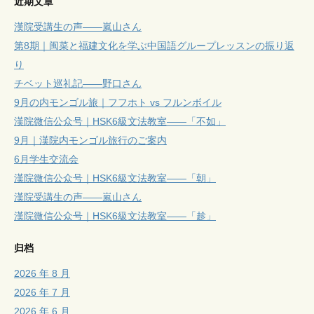
近期文章
漢院受講生の声——嵐山さん
第8期｜闽菜と福建文化を学ぶ中国語グループレッスンの振り返
り
チベット巡礼記——野口さん
9月の内モンゴル旅｜フフホト vs フルンボイル
漢院微信公众号｜HSK6級文法教室——「不如」
9月｜漢院内モンゴル旅行のご案内
6月学生交流会
漢院微信公众号｜HSK6級文法教室——「朝」
漢院受講生の声——嵐山さん
漢院微信公众号｜HSK6級文法教室——「趁」
归档
2026 年 8 月
2026 年 7 月
2026 年 6 月