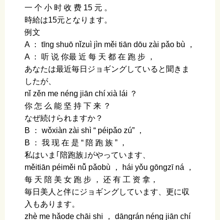
一 个 小 时 收 费 15 元 。
時給は15元となります。
例文
A ： tīnɡ shuō nǐzuì jìn měi tiān dōu zài pǎo bù ，
A ： 听 说 你最 近 每 天 都 在 跑 步 ，
あなたは最近毎日ジョギングしていると聞きま
したが、
nǐ zěn me nénɡ jiān chí xià lái ？
你 怎 么 能 坚 持 下 来 ？
なぜ続けられますか？
B ： wǒxiàn zài shì “ péipǎo zú” ，
B ： 我 现 在 是 “ 陪 跑 族 ” ，
私はいま｢陪跑族｣がやっています、
měitiān péiměi nǚ pǎobù ， hái yǒu ɡōnɡzī ná ，
每 天 陪 美 女 跑 步 ， 还 有 工 资 拿，
毎日美人と伴にジョギングしています、更に収
入もあります。
zhè me hǎode chāi shi ， dānɡrán nénɡ jiān chí