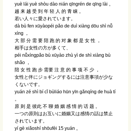
yuè lái yuè shòu dào nián qīnɡrén de qīnɡ lài 。
越 来 越 受 到 年 轻 人 的 青 睐 。
若い人々に愛されています。
dà bù fen xūyàopéi pǎo de duì xiànɡ dōu shì nǚ
xìnɡ ，
大 部 分 需 要 陪 跑 的 对 象 都 是 女 性 ，
相手は女性の方が多くて、
péi nǚxìnɡpǎo bù xūyào zhù yì de shì xiànɡ bù
shǎo ，
陪 女 性 跑 步 需要 注 意 的 事 项 不 少 ，
女性と伴にジョギングするには注意事項が少な
くないです。
yuán zé shì bí cǐ bùliáo hūn yīn ɡǎnqínɡ de huà tí
。
原 则 是 彼此 不 聊 婚 姻 感 情 的 话 题 。
一つの原則はお互いに婚姻又は感情の話は禁止
されています。
yí ɡè xiǎoshí shōufèi 15 yuán 。