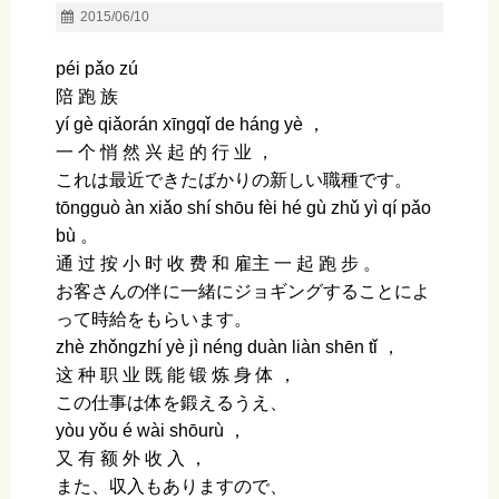
2015/06/10
péi pǎo zú
陪 跑 族
yí ɡè qiǎorán xīnɡqǐ de hánɡ yè ，
一 个 悄 然 兴 起 的 行 业 ，
これは最近できたばかりの新しい職種です。
tōnɡɡuò àn xiǎo shí shōu fèi hé ɡù zhǔ yì qí pǎo
bù 。
通 过 按 小 时 收 费 和 雇主 一 起 跑 步 。
お客さんの伴に一緒にジョギングすることによ
って時給をもらいます。
zhè zhǒnɡzhí yè jì nénɡ duàn liàn shēn tǐ ，
这 种 职 业 既 能 锻 炼 身 体 ，
この仕事は体を鍛えるうえ、
yòu yǒu é wài shōurù ，
又 有 额 外 收 入 ，
また、収入もありますので、