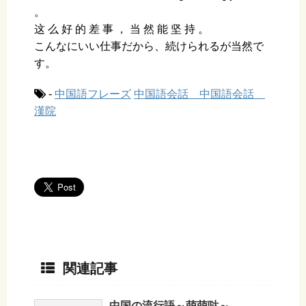
。
这 么 好 的 差 事 ， 当 然 能 坚 持 。
こんなにいい仕事だから、続けられるが当然で
す。
-
中国語フレーズ
中国語会話 中国語会話
漢院
関連記事
中国の流行語～萌萌哒～