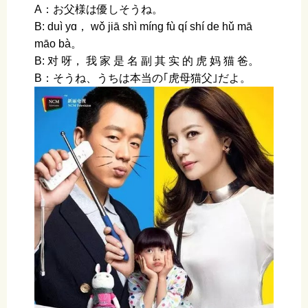
A：お父様は優しそうね。
B: duì yɑ， wǒ jiā shì mínɡ fù qí shí de hǔ mā
māo bà。
B: 对 呀， 我 家 是 名 副 其 实 的 虎 妈 猫 爸。
B：そうね、うちは本当の｢虎母猫父｣だよ。