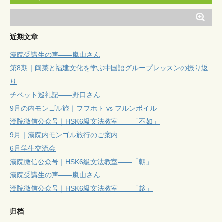
近期文章
漢院受講生の声——嵐山さん
第8期｜闽菜と福建文化を学ぶ中国語グループレッスンの振り返
り
チベット巡礼記——野口さん
9月の内モンゴル旅｜フフホト vs フルンボイル
漢院微信公众号｜HSK6級文法教室——「不如」
9月｜漢院内モンゴル旅行のご案内
6月学生交流会
漢院微信公众号｜HSK6級文法教室——「朝」
漢院受講生の声——嵐山さん
漢院微信公众号｜HSK6級文法教室——「趁」
归档