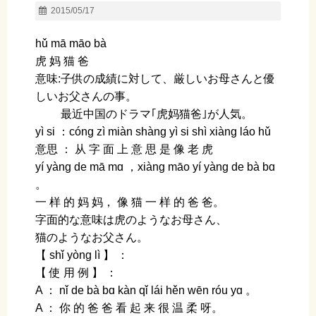
2015/05/17
hǔ mā māo bà
虎 妈 猫 爸
意味:子供の成績に対して、厳しいお母さんと優
しいお父さんの事。
最近中国のドラマ｢虎妈猫爸｣が人気。
yì si ：cónɡ zì miàn shànɡ yì si shì xiànɡ láo hǔ
意思 ： 从 字 面 上 意 思 是 像 老 虎
yí yànɡ de mā mɑ ，xiànɡ māo yí yànɡ de bà bɑ
。
一 样 的 妈 妈， 像 猫 一 样 的 爸 爸。
字面的な意味は虎のようなお母さん、
猫のようなお父さん。
【 shǐ yònɡ lì 】 ：
【 使 用 例 】 ：
A ： nǐ de bà bɑ kàn qǐ lái hěn wēn róu yɑ 。
A ： 你 的 爸 爸 看 起 来 很 温 柔 呀。