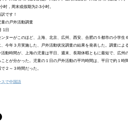
小时，周末或假期为2-3小时。
語訳です！
児童の戸外活動調査
月 1日
センターがこのほど、上海、北京、広州、西安、合肥の５都市の小学生
に、今年３月実施した、戸外活動状況調査の結果を発表した。調査によ
外活動時間が、上海の児童は平日、週末、長期休暇ともに最短で、広州
ることが分かった。児童の１日の戸外活動の平均時間は、平日で約１時
暇で２～３時間だった。
ースで中国語