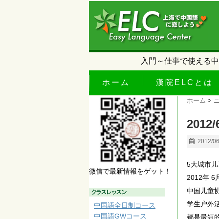
入門～仕事で使える中
ホーム
漢院ELCとは
ホーム
>
201
2012/0
5大城市
微信で最新情報をゲット！
2012年 6
中国儿童
学生户外
中国語全日制コース
中国語GWコース
都是最短