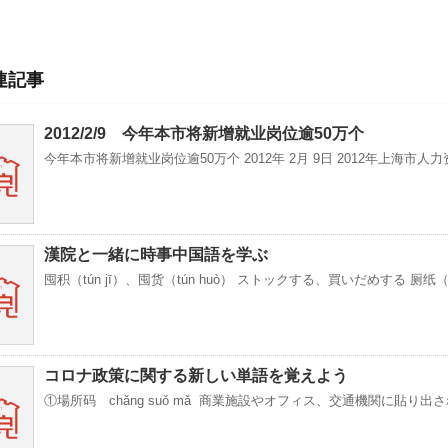
連記事
2012/2/9 今年本市将新增就业岗位逾50万个
今年本市将新增就业岗位逾50万个 2012年 2月 9日 2012年上海市人力
漢院と一緒に時事中国語を学ぶ
囤积（tún jī）、囤货（tún huò） ストックする、買いだめする 厕纸（
コロナ政策に関する新しい単語を覚えよう
①場所码 chǎng suǒ mǎ 商業施設やオフィス、交通機関に貼り出さ