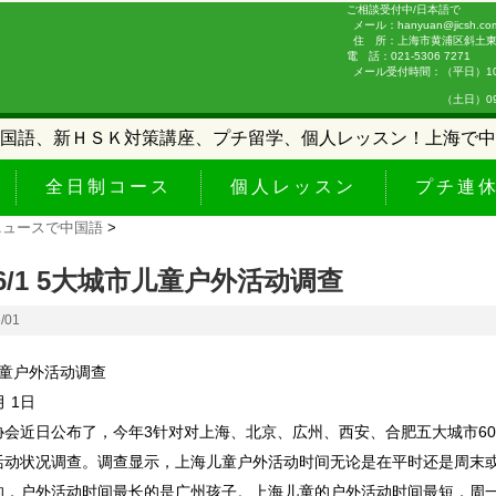
ご相談受付中/日本語で
メール：hanyuan@jicsh.co
住 所：上海市黄浦区斜土東路
電 話：021-5306 7271
メール受付時間：（平日）10:0
（土日）09:00-
国語、新ＨＳＫ対策講座、プチ留学、個人レッスン！上海で中
全日制コース
個人レッスン
プチ連
ニュースで中国語
>
2/6/1 5大城市儿童户外活动调查
6/01
儿童户外活动调查
月 1日
协会近日公布了，今年3针对对上海、北京、広州、西安、合肥五大城市60
活动状况调查。调查显示，上海儿童户外活动时间无论是在平时还是周末
的，户外活动时间最长的是广州孩子。上海儿童的户外活动时间最短，周