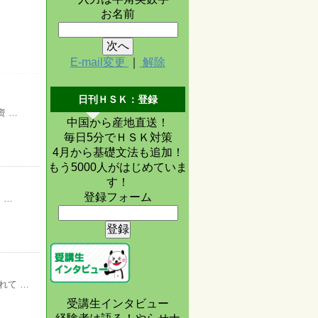
お名前
E-mail変更
｜
解除
日刊ＨＳＫ：登録
资 …
中国から産地直送！
毎日5分でＨＳＫ対策
4月から基礎文法も追加！
もう5000人がはじめていま
す！
登録フォーム
 …
れて …
受講生インタビュー