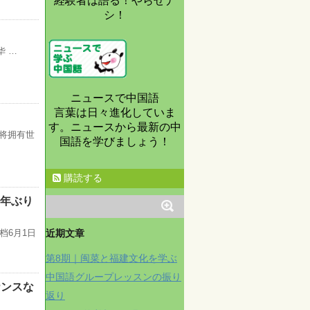
経験者は語る！やらせナ
シ！
华 …
ニュースで中国語
言葉は日々進化していま
す。ニュースから最新の中
，将拥有世
国語を学びましょう！
購読する
1年ぶり
近期文章
档6月1日
第8期｜闽菜と福建文化を学ぶ
中国語グループレッスンの振り
ナンスな
返り