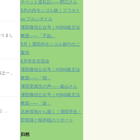
チベット巡礼記——野口さん
9月の内モンゴル旅｜フフホト
vs フルンボイル
漢院微信公众号｜HSK6級文法
なりまし
教室——「不如」
9月｜漢院内モンゴル旅行のご
案内
6月学生交流会
漢院微信公众号｜HSK6級文法
索之一，
教室——「朝」
漢院受講生の声——嵐山さん
漢院微信公众号｜HSK6級文法
教室——「趁」
公 …
北米現地から届く｜漢院学生・
田実様と桜井様のリポート
归档