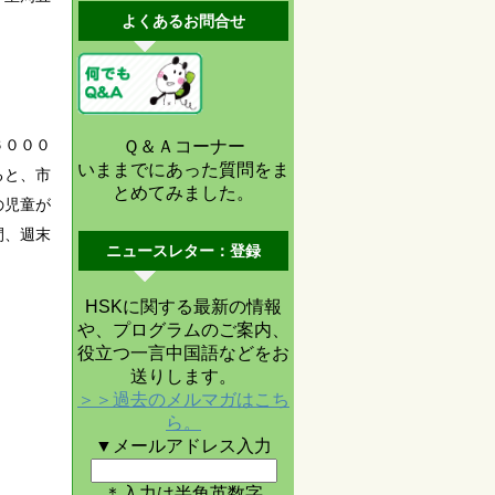
よくあるお問合せ
６０００
Ｑ＆Ａコーナー
いままでにあった質問をま
ると、市
とめてみました。
の児童が
間、週末
ニュースレター：登録
HSKに関する最新の情報
や、プログラムのご案内、
役立つ一言中国語などをお
送りします。
＞＞過去のメルマガはこち
ら。
▼メールアドレス入力
＊入力は半角英数字