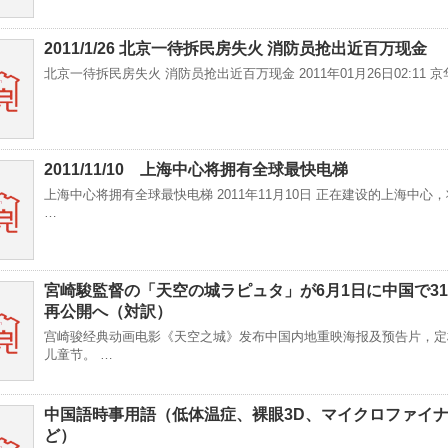
2011/1/26 北京一待拆民房失火 消防员抢出近百万现金
北京一待拆民房失火 消防员抢出近百万现金 2011年01月26日02:11 京
2011/11/10 上海中心将拥有全球最快电梯
上海中心将拥有全球最快电梯 2011年11月10日 正在建设的上海中心
…
宮崎駿監督の「天空の城ラピュタ」が6月1日に中国で3
再公開へ（対訳）
宫崎骏经典动画电影《天空之城》发布中国内地重映海报及预告片，定
儿童节。 …
中国語時事用語（低体温症、裸眼3D、マイクロファイ
ど）