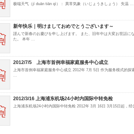
极端天气（jí duān tiān qì）： 異常気象（いじょうきしょう） 失温 …
新年快乐｜明けましておめでとうございます～
謹んで新春のお慶びを申し上げます。 また、旧年中は大変お世話に
た。 本年 …
2012/7/5 上海市首例幸福家庭服务中心成立
上海市首例幸福家庭服务中心成立 2012年 7月 5日 作为服务模式的探
…
2012/3/16 上海浦东机场24小时内国际中转免检
上海浦东机场24小时内国际中转免检 2012年 3月 16日 3月15日起，经