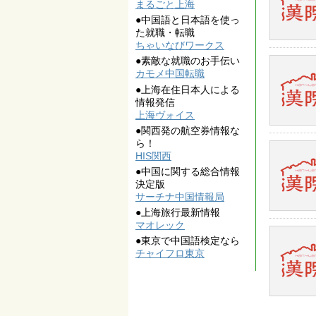
まるごと上海
●中国語と日本語を使っ
た就職・転職
ちゃいなびワークス
●素敵な就職のお手伝い
カモメ中国転職
●上海在住日本人による
情報発信
上海ヴォイス
●関西発の航空券情報な
ら！
HIS関西
●中国に関する総合情報
決定版
サーチナ中国情報局
●上海旅行最新情報
マオレック
●東京で中国語検定なら
チャイフロ東京