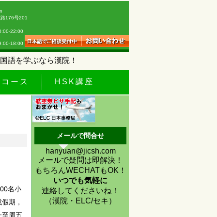
m
176号201
0-22:00
18:00
国語を学ぶなら漢院！
休コース
HSK講座
メールで問合せ
hanyuan@jicsh.com
メールで疑問は即解決！
もちろんWECHATもOK！
いつでも気軽に
00名小
連絡してくださいね！
（漢院・ELC/セキ）
或假期，
一至周五