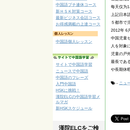
中国語プチ連休コース
每天仅为1
新ＨＳＫ対策コース
上記日本
最新ビジネス会話コース
５都市で
お得感満載の上達コース
2012年 6
中国児童
中国語個人レッスン
人を対象
児童の戸
最長であ
サイトで中国語学習
や長期休
ニュースで中国語
中国語のフレーズ
-
ニュ
入門中国語
HSKに挑戦！
漢院ELCの中国語学習メ
ルマガ
新HSKスケジュール
漢院ELCをご検