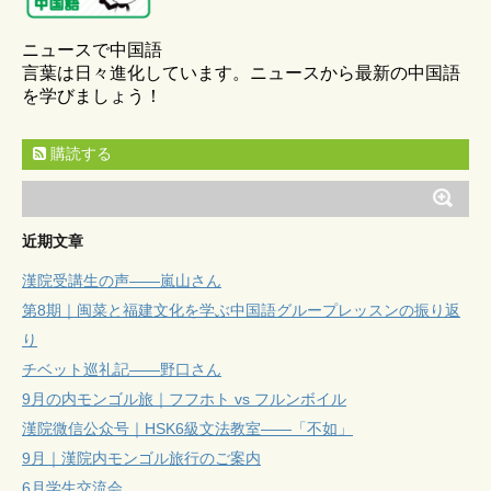
ニュースで中国語
言葉は日々進化しています。ニュースから最新の中国語
を学びましょう！
購読する
近期文章
漢院受講生の声——嵐山さん
第8期｜闽菜と福建文化を学ぶ中国語グループレッスンの振り返
り
チベット巡礼記——野口さん
9月の内モンゴル旅｜フフホト vs フルンボイル
漢院微信公众号｜HSK6級文法教室——「不如」
9月｜漢院内モンゴル旅行のご案内
6月学生交流会