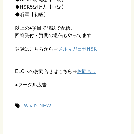
◆HSK5級听力【中級】
◆听写【初級】
以上の4項目で問題で配信。
回答受付・質問の返信もやってます！
登録はこちらから⇒
メルマガ日刊HSK
ELCへのお問合せはこちら⇒
お問合せ
●グーグル広告
-
What's NEW