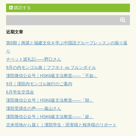
購読する
近期文章
第8期｜闽菜と福建文化を学ぶ中国語グループレッスンの振り返
り
チベット巡礼記——野口さん
9月の内モンゴル旅｜フフホト vs フルンボイル
漢院微信公众号｜HSK6級文法教室——「不如」
9月｜漢院内モンゴル旅行のご案内
6月学生交流会
漢院微信公众号｜HSK6級文法教室——「朝」
漢院受講生の声——嵐山さん
漢院微信公众号｜HSK6級文法教室——「趁」
北米現地から届く｜漢院学生・田実様と桜井様のリポート