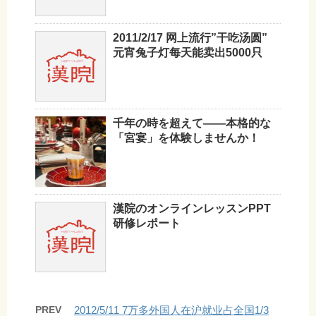
2011/2/17 网上流行”干吃汤圆”
元宵兔子灯每天能卖出5000只
千年の時を超えて——本格的な
「宮宴」を体験しませんか！
漢院のオンラインレッスンPPT
研修レポート
PREV
2012/5/11 7万多外国人在沪就业占全国1/3