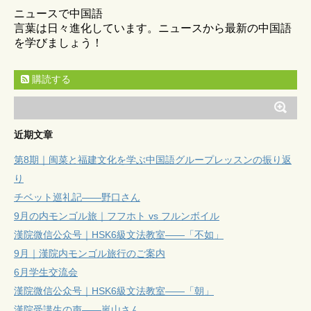
ニュースで中国語
言葉は日々進化しています。ニュースから最新の中国語
を学びましょう！
購読する
近期文章
第8期｜闽菜と福建文化を学ぶ中国語グループレッスンの振り返
り
チベット巡礼記——野口さん
9月の内モンゴル旅｜フフホト vs フルンボイル
漢院微信公众号｜HSK6級文法教室——「不如」
9月｜漢院内モンゴル旅行のご案内
6月学生交流会
漢院微信公众号｜HSK6級文法教室——「朝」
漢院受講生の声——嵐山さん