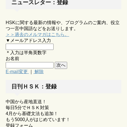
ニュースレター：登録
HSKに関する最新の情報や、プログラムのご案内、役立
つ一言中国語などをお送りします。
＞＞過去のメルマガはこちら。
▼メールアドレス入力
＊入力は半角英数字
お名前
E-mail変更
｜
解除
日刊ＨＳＫ：登録
中国から産地直送！
毎日5分でＨＳＫ対策
4月から基礎文法も追加！
もう5000人がはじめています！
登録フォーム