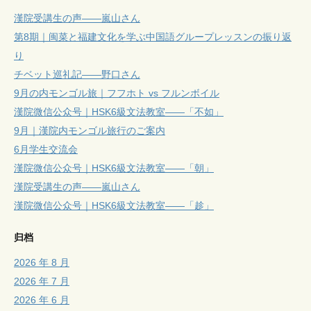
漢院受講生の声——嵐山さん
第8期｜闽菜と福建文化を学ぶ中国語グループレッスンの振り返
り
チベット巡礼記——野口さん
9月の内モンゴル旅｜フフホト vs フルンボイル
漢院微信公众号｜HSK6級文法教室——「不如」
9月｜漢院内モンゴル旅行のご案内
6月学生交流会
漢院微信公众号｜HSK6級文法教室——「朝」
漢院受講生の声——嵐山さん
漢院微信公众号｜HSK6級文法教室——「趁」
归档
2026 年 8 月
2026 年 7 月
2026 年 6 月