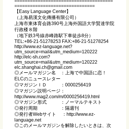
======================================
===============================
【Easy Language Center】
（上海易漢文化傳播有限公司）
上海市東体育会路390号上海外国語大学賢達学院
行政楼８階
（地下鉄3号線赤峰路駅下車徒歩8分）
TEL:+86-21-51278253 FAX:+86-21-51278254
http://www.ez-language.net?
utm_source=mail&utm_medium=120222
http://elc-sh.com?
utm_source=mail&utm_medium=120222
elc.shanghai.ch@gmail.com
◎メールマガジン名 ：上海で中国語に恋！
ELCのニュースレター
◎マガジンＩＤ ：0000256419
◎マガジン説明ページ：
http://www.mag2.com/m/0000256419.html
◎マガジン形式 ：ノーマルテキスト
◎発行周期 ：隔週刊
◎発行者Webサイト ：http://www.ez-
language.net
◎このメールマガジンを解除したいときは、次