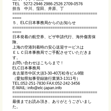
TEL 5272-2946 2986-2526 2709-0576
担当 中川、窪田、井原、丁
======================================
====
５、ELC日本事務局からのお知らせ
======================================
====
日本発着の航空券、ビザ申請代行、海外傷害保
険、
上海の空港到着時の安心送迎サービスは
ＥＬＣ日本事務局でご手配させていただきま
す。
お問い合わせはこちらまで！
ELC日本事務局
名古屋市中区大須3-30-40万松寺ビル9階
（愛知県知事登録旅行業第3-1311号）
TEL:052-251-7830 FAX:052-242-3456
E-MAIL: info@elc-japan.info
======================================
===============================
最後までお読み頂き、ありがとうございまし
た。