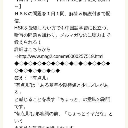
～】
ＨＳＫの問題を１日１問、解答＆解説付きで配
信。
HSKを受験しない方でも中国語学習に役立つ、
听写の問題も加わり、メルマガなのに聴力まで
鍛えられる！
詳細はこちらから
⇒http://www.mag2.com/m/0000257519.html
◆◇◆◇◆◇◆◇◆◇◆◇◆◇◆◇◆◇◆◇◆
◇◆◇◆◇◆◇◆◇◆
答え：『有点儿』
“有点儿”は「ある基準や期待値と少しズレがあ
る」
と感じることを表す「ちょっと」の意味の副詞
です。
“有点儿”は形容詞の前、「ちょっとイヤだな」と
いう
不本意な気持ちが含まれます。