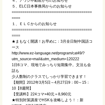
４、アワジ不動産からのお知らせ
５、ELC日本事務局からのお知らせ
======================================
====
１、ＥＬＣからのお知らせ
======================================
====
★まもなく開講！お早めに：3月全日制中国語コ
ース
http://www.ez-language.net/program/cat49/?
utm_source=mail&utm_medium=120222
1日6コマ、現地でみっちり短期集中。文法も会
話も
少人数制のクラスでしっかり学習できます！
【期間】2012年3月5日～4月27日9：00～15：
10【8週間】
【受講料】224コマ×40元＝8,960元
★特別対策講座でHSKを攻略しよう！：新