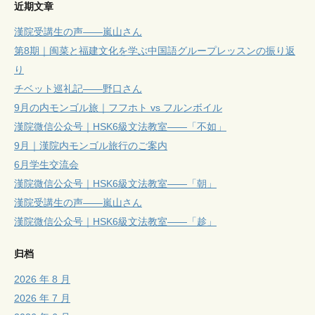
近期文章
漢院受講生の声——嵐山さん
第8期｜闽菜と福建文化を学ぶ中国語グループレッスンの振り返
り
チベット巡礼記——野口さん
9月の内モンゴル旅｜フフホト vs フルンボイル
漢院微信公众号｜HSK6級文法教室——「不如」
9月｜漢院内モンゴル旅行のご案内
6月学生交流会
漢院微信公众号｜HSK6級文法教室——「朝」
漢院受講生の声——嵐山さん
漢院微信公众号｜HSK6級文法教室——「趁」
归档
2026 年 8 月
2026 年 7 月