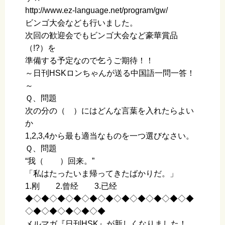
http://www.ez-language.net/program/gw/
ビンゴ大会なども行いました。
次回の歓迎会でもビンゴ大会など豪華賞品
（!?）を
準備する予定なので乞うご期待！！
～日刊HSKロンちゃんが送る中国語一問一答！
～
Ｑ、問題
次の分の（ ）にはどんな言葉を入れたらよい
か
1,2,3,4から最も適当なものを一つ選びなさい。
Ｑ、問題
“我（ ）回来。”
「私はたったいま帰ってきたばかりだ。」
1.刚 2.曾经 3.已经
◆◇◆◇◆◇◆◇◆◇◆◇◆◇◆◇◆◇◆◇◆
◇◆◇◆◇◆◇◆◇◆
メルマガ『日刊HSK』が新しくなりました！