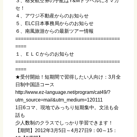
３、格安航空券の手配はY&Mトラベルにオマカ
セ！
４、アワジ不動産からのお知らせ
５、ELC日本事務局からのお知らせ
６、南風旅游からの最新ツアー情報
======================================
====
１、ＥＬＣからのお知らせ
======================================
====
★受付開始！短期間で習得したい人向け：3月全
日制中国語コース
http://www.ez-language.net/program/cat49/?
utm_source=mail&utm_medium=120111
1日6コマ、現地でみっちり短期集中。文法も会
話も
少人数制のクラスでしっかり学習できます！
【期間】2012年3月5日～4月27日9：00～15：