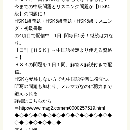
今までの中級問題とリスニング問題が【HSK5
級】の問題に！
HSK1級問題・HSK5級問題・HSK5級リスニン
グ・初級書取
の4項目で配信中！1日1問毎日5分！継続は力な
り。
【日刊［ＨＳＫ］～中国語検定より使える資格
～】
ＨＳＫの問題を１日１問、解答＆解説付きで配
信。
HSKを受験しない方でも中国語学習に役立つ、
听写の問題も加わり、メルマガなのに聴力まで
鍛えられる！
詳細はこちらから
⇒http://www.mag2.com/m/0000257519.html
◆◇◆◇◆◇◆◇◆◇◆◇◆◇◆◇◆◇◆◇◆
◇◆◇◆◇◆◇◆◇◆
答え：1.刚