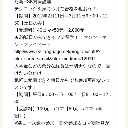
た新HSK対策講座
テクニックを身につけて合格を狙おう！
【期間】2012年2月11日～3月11日9：00～12：
30【土日のみ】
【受講料】40コマ×50元＝2,000元
★2泊3日からできるプチ留学！：マンツーマ
ン・プライベート
http://www.ez-language.net/program/cat9/?
utm_source=mail&utm_medium=120111
入学金などの余分な経費は一切ナシなので、受
けたい分だけ
気軽に受講できる何日からでも参加可能なレッ
スンです！
【期間】平日9：00～17：00 / 土日9：00～12：
30
【受講料】100元～/コマ【80元～/コマ（学
割）】
※各コース途中参加・部分参加＆コマ割計算が