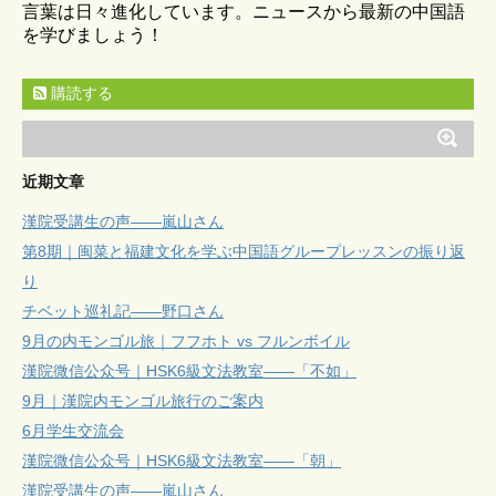
言葉は日々進化しています。ニュースから最新の中国語
を学びましょう！
購読する
近期文章
漢院受講生の声——嵐山さん
第8期｜闽菜と福建文化を学ぶ中国語グループレッスンの振り返
り
チベット巡礼記——野口さん
9月の内モンゴル旅｜フフホト vs フルンボイル
漢院微信公众号｜HSK6級文法教室——「不如」
9月｜漢院内モンゴル旅行のご案内
6月学生交流会
漢院微信公众号｜HSK6級文法教室——「朝」
漢院受講生の声——嵐山さん