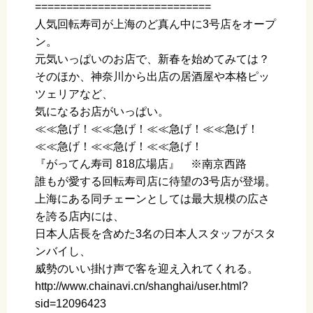
============================
人気回転寿司が上海のど真ん中に3号店をオープ
ン。
元気いっぱいのお店で、新春を始めてみては？
そのほか、神奈川から出店の居酒屋や本格ピッ
ツェリアなど、
気になるお店がいっぱい。
≪≪急げ！≪≪急げ！≪≪急げ！≪≪急げ！
≪≪急げ！≪≪急げ！≪≪急げ！
『がってん寿司 818広場店』 ※南京西路
誰もが愛する回転寿司店に待望の3号店が登場。
上海にある同チェーンとしては最大規模の広さ
を誇る店内には、
日本人店長を含めた3名の日本人スタッフがスタ
ンバイし、
威勢のいい掛け声で客を迎え入れてくれる。
http://www.chainavi.cn/shanghai/user.html?
sid=12096423