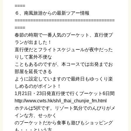
====
６、南風旅游からの最新ツアー情報
======================================
====
春節の時期で一番人気のプーケット、直行便プ
ランが出ました！
直行便だとフライトスケジュールが夜中だった
りして案外不便な
こともあるのですが、本コースでは出発までお
部屋を延長できる
ように設定していますので最終日もゆっくり楽
しめるのがポイント！
1月21日・23日発直行便で行くプーケット6日間
http://www.cwts.hk/sh/i_thai_chunjie_fm.html
ホテルは5択です。リゾート気分でのんびりがメ
インな方、せっかく
のプーケットだから食事も遊びもショッピング
も・・・という方、