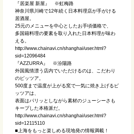
『居楽屋 新屋』 ※虹梅路
神奈川県川崎で12年続く日本料理店が手がける
居酒屋。
25元のメニューを中心としたお手頃価格で、
多国籍料理の要素を取り入れた日本料理が味わ
える。
http://www.chainavi.cn/shanghai/user.html?
sid=12096484
『AZZURRA』 ※汾陽路
外国風情漂う店内でいただけるのは、こだわり
のピッツア。
500度まで温度が上がる窯で一気に焼き上げるピ
ッツアは、
表面はパリッとしながら素材のジューシーさも
キープした本格派だ。
http://www.chainavi.cn/shanghai/user.html?
sid=12115110
■上海をもっと楽しめる現地発の情報満載！